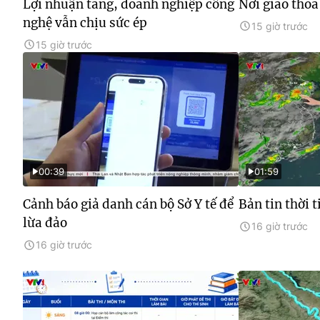
Lợi nhuận tăng, doanh nghiệp công
Nơi giao thoa
nghệ vẫn chịu sức ép
15 giờ trước
15 giờ trước
00:39
01:59
Cảnh báo giả danh cán bộ Sở Y tế để
Bản tin thời 
lừa đảo
16 giờ trước
16 giờ trước