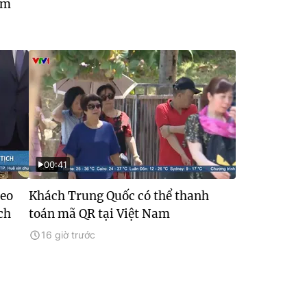
ám
00:41
heo
Khách Trung Quốc có thể thanh
ch
toán mã QR tại Việt Nam
16 giờ trước