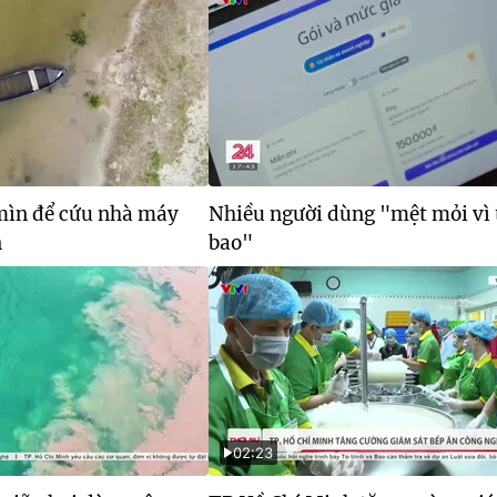
ìn để cứu nhà máy
Nhiều người dùng "mệt mỏi vì
n
bao"
02:23