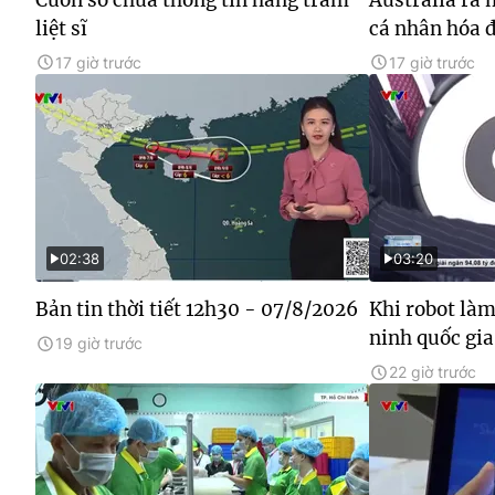
liệt sĩ
cá nhân hóa đ
17 giờ trước
17 giờ trước
02:38
03:20
Bản tin thời tiết 12h30 - 07/8/2026
Khi robot làm
ninh quốc gia
19 giờ trước
22 giờ trước