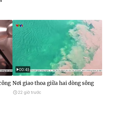
00:41
 công
Nơi giao thoa giữa hai dòng sông
22 giờ trước