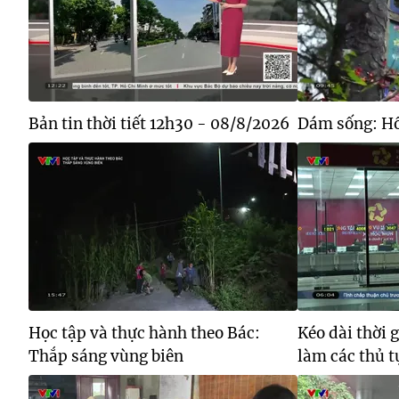
Bản tin thời tiết 12h30 - 08/8/2026
Dám sống: H
Học tập và thực hành theo Bác:
Kéo dài thời 
Thắp sáng vùng biên
làm các thủ t