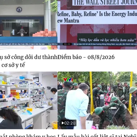
ụ sở công dôi dư thành
Điểm báo - 08/8/2026
cơ sở y tế
02:20
 mắt phòng khám y học
Lấy mẫu hài cốt liệt sĩ tại Nghĩ