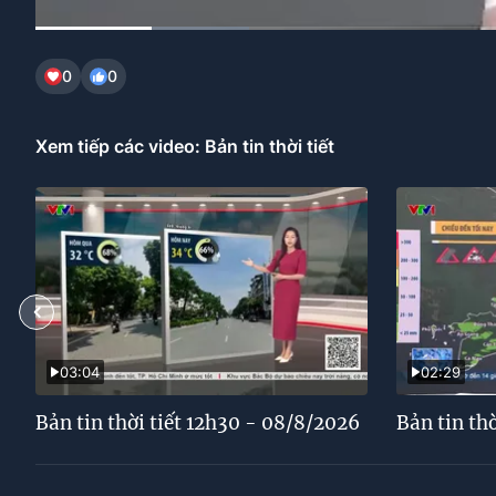
Current
0:09
/
Duration
1:32
0
0
Time
Xem tiếp các video: Bản tin thời tiết
03:04
02:29
Bản tin thời tiết 12h30 - 08/8/2026
Bản tin th