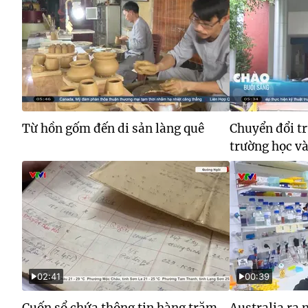
Từ hồn gốm đến di sản làng quê
Chuyển đổi tr
trường học và 
02:41
00:39
Cuốn sổ chứa thông tin hàng trăm
Australia ra