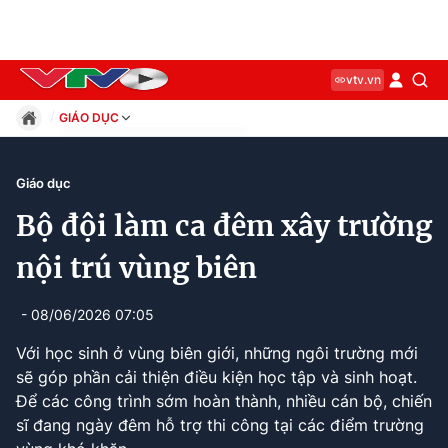
vtv.vn
GIÁO DỤC
Giáo dục
Pháp luật
Giáo dục
Thể thao
Bộ đội làm ca đêm xây trường
Xã hội
Kinh tế
nội trú vùng biên
Thế giới
Giải trí
- 08/06/2026 07:05
Sức khỏe
Với học sinh ở vùng biên giới, những ngôi trường mới
Công nghệ
sẽ góp phần cải thiện điều kiện học tập và sinh hoạt.
Để các công trình sớm hoàn thành, nhiều cán bộ, chiến
sĩ đang ngày đêm hỗ trợ thi công tại các điểm trường
Current
0:12
/
Duration
2:07