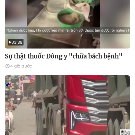
03:38
Sự thật thuốc Đông y "chữa bách bệnh"
4 giờ trước