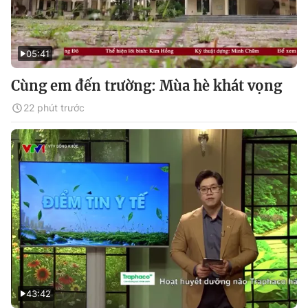
05:41
Cùng em đến trường: Mùa hè khát vọng
22 phút trước
43:42