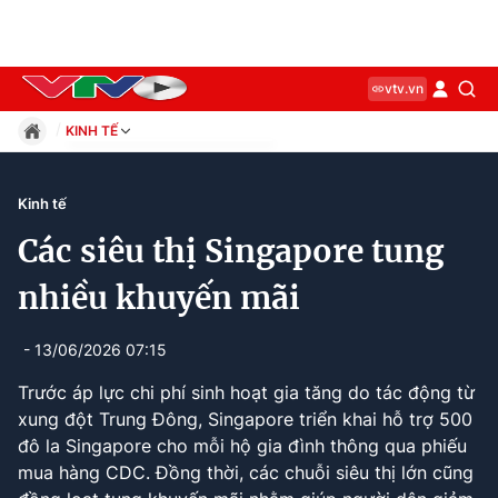
vtv.vn
KINH TẾ
Giáo dục
Pháp luật
Kinh tế
Thể thao
Các siêu thị Singapore tung
Xã hội
Kinh tế
nhiều khuyến mãi
Thế giới
Giải trí
- 13/06/2026 07:15
Sức khỏe
Trước áp lực chi phí sinh hoạt gia tăng do tác động từ
Công nghệ
xung đột Trung Đông, Singapore triển khai hỗ trợ 500
đô la Singapore cho mỗi hộ gia đình thông qua phiếu
mua hàng CDC. Đồng thời, các chuỗi siêu thị lớn cũng
Current
0:12
/
Duration
2:06