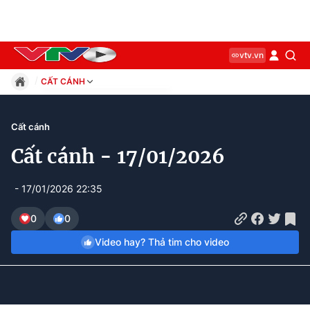
vtv.vn
CẤT CÁNH
Giáo dục
Pháp luật
Cất cánh
Thể thao
Cất cánh - 17/01/2026
Xã hội
Kinh tế
- 17/01/2026 22:35
Thế giới
Giải trí
0
0
Sức khỏe
Video hay? Thả tim cho video
Công nghệ