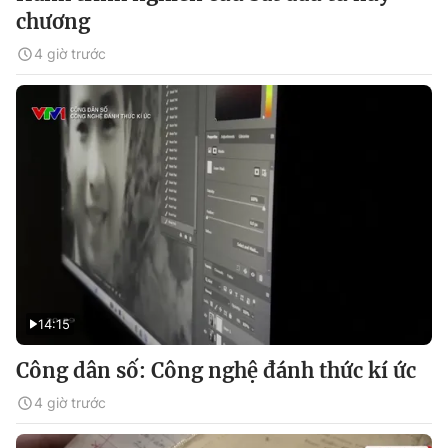
chương
4 giờ trước
14:15
Công dân số: Công nghệ đánh thức kí ức
4 giờ trước