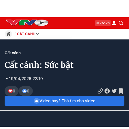
vtv.vn
CẤT CÁNH
Giáo dục
Pháp luật
Cất cánh
Thể thao
Cất cánh: Sức bật
Xã hội
Kinh tế
- 19/04/2026 22:10
Thế giới
Giải trí
0
0
Sức khỏe
Video hay? Thả tim cho video
Công nghệ