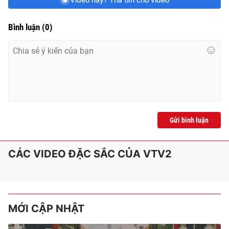
e
Bình luận
(
0
)
Gửi bình luận
CÁC VIDEO ĐẶC SẮC CỦA VTV2
MỚI CẬP NHẬT