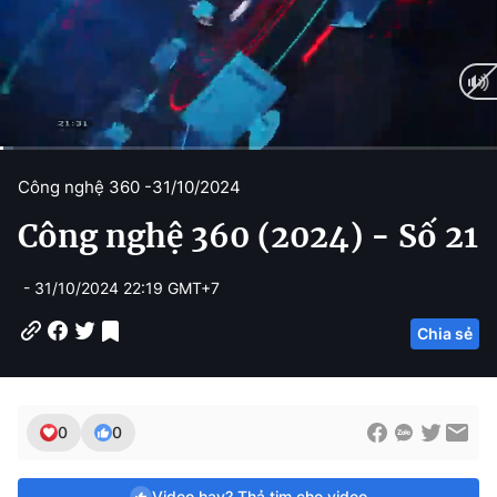
C
0:11
/
D
25:23
Công nghệ 360 -
31/10/2024
u
u
Công nghệ 360 (2024) - Số 21
r
r
r
a
- 31/10/2024 22:19 GMT+7
e
t
Chia sẻ
n
i
t
o
T
n
0
0
i
m
Video hay? Thả tim cho video