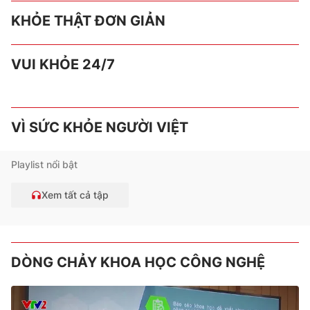
KHỎE THẬT ĐƠN GIẢN
VUI KHỎE 24/7
VÌ SỨC KHỎE NGƯỜI VIỆT
Playlist nổi bật
Xem tất cả tập
DÒNG CHẢY KHOA HỌC CÔNG NGHỆ