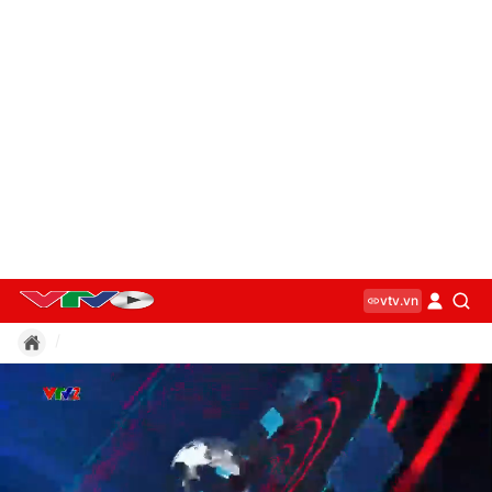
vtv.vn