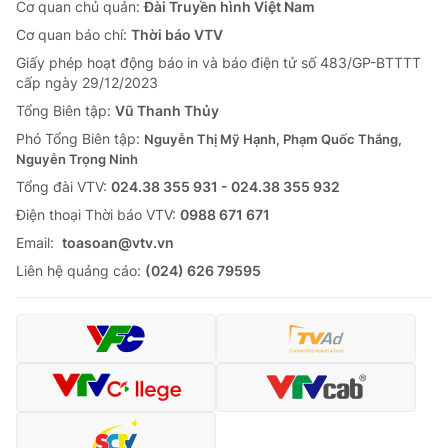
Cơ quan chủ quản:
Đài Truyền hình Việt Nam
Cơ quan báo chí:
Thời báo VTV
Giấy phép hoạt động báo in và báo điện tử số 483/GP-BTTTT
cấp ngày 29/12/2023
Tổng Biên tập:
Vũ Thanh Thủy
Phó Tổng Biên tập:
Nguyễn Thị Mỹ Hạnh, Phạm Quốc Thắng,
Nguyễn Trọng Ninh
Tổng đài VTV:
024.38 355 931 - 024.38 355 932
Ðiện thoại Thời báo VTV:
0988 671 671
Email:
toasoan@vtv.vn
Liên hệ quảng cáo:
(024) 626 79595