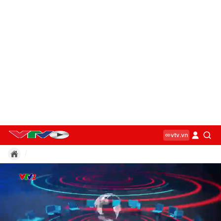
vtv.vn