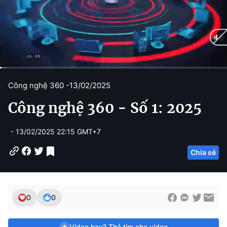
C
0:11
/
D
23:32
Công nghệ 360 -
13/02/2025
u
u
Công nghệ 360 - Số 1: 2025
r
r
r
a
- 13/02/2025 22:15 GMT+7
e
t
Chia sẻ
n
i
t
o
T
n
0
0
i
m
Video hay? Thả tim cho video