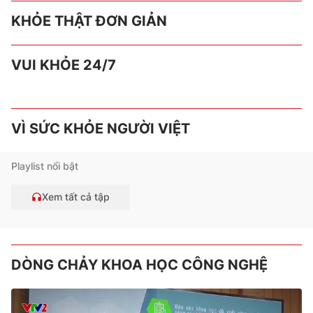
KHỎE THẬT ĐƠN GIẢN
VUI KHỎE 24/7
VÌ SỨC KHỎE NGƯỜI VIỆT
Playlist nổi bật
Xem tất cả tập
DÒNG CHẢY KHOA HỌC CÔNG NGHỆ