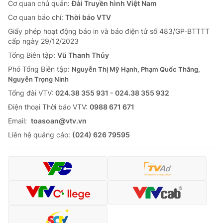
Cơ quan chủ quản:
Đài Truyền hình Việt Nam
Cơ quan báo chí:
Thời báo VTV
Giấy phép hoạt động báo in và báo điện tử số 483/GP-BTTTT
cấp ngày 29/12/2023
Tổng Biên tập:
Vũ Thanh Thủy
Phó Tổng Biên tập:
Nguyễn Thị Mỹ Hạnh, Phạm Quốc Thắng,
Nguyễn Trọng Ninh
Tổng đài VTV:
024.38 355 931 - 024.38 355 932
Ðiện thoại Thời báo VTV:
0988 671 671
Email:
toasoan@vtv.vn
Liên hệ quảng cáo:
(024) 626 79595