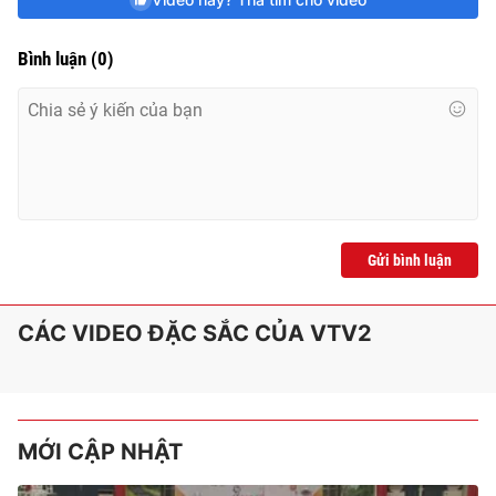
e
Bình luận
(
0
)
Gửi bình luận
CÁC VIDEO ĐẶC SẮC CỦA VTV2
MỚI CẬP NHẬT