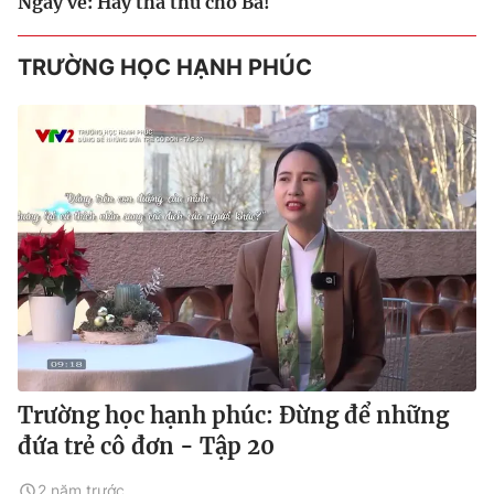
Ngày về: Hãy tha thứ cho Ba!
TRƯỜNG HỌC HẠNH PHÚC
Trường học hạnh phúc: Đừng để những
đứa trẻ cô đơn - Tập 20
2 năm trước