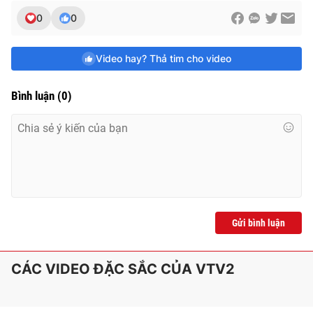
e
0
0
Video hay? Thả tim cho video
Bình luận
(
0
)
Gửi bình luận
CÁC VIDEO ĐẶC SẮC CỦA VTV2