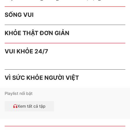
SỐNG VUI
KHỎE THẬT ĐƠN GIẢN
VUI KHỎE 24/7
VÌ SỨC KHỎE NGƯỜI VIỆT
Playlist nổi bật
Xem tất cả tập