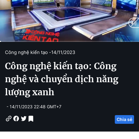
C
0:11
/
D
26:23
Công nghệ kiến tạo -
14/11/2023
u
u
Công nghệ kiến tạo: Công
r
r
r
a
nghệ và chuyển dịch năng
e
t
lượng xanh
n
i
t
o
- 14/11/2023 22:48 GMT+7
T
n
Chia sẻ
i
m