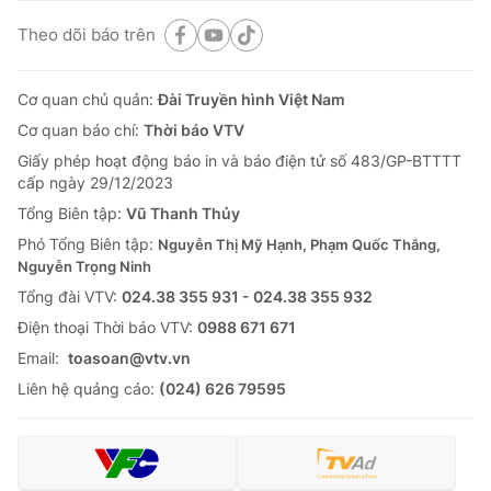
Theo dõi báo trên
Cơ quan chủ quản:
Đài Truyền hình Việt Nam
Cơ quan báo chí:
Thời báo VTV
Giấy phép hoạt động báo in và báo điện tử số 483/GP-BTTTT
cấp ngày 29/12/2023
Tổng Biên tập:
Vũ Thanh Thủy
Phó Tổng Biên tập:
Nguyễn Thị Mỹ Hạnh, Phạm Quốc Thắng,
Nguyễn Trọng Ninh
Tổng đài VTV:
024.38 355 931 - 024.38 355 932
Ðiện thoại Thời báo VTV:
0988 671 671
Email:
toasoan@vtv.vn
Liên hệ quảng cáo:
(024) 626 79595