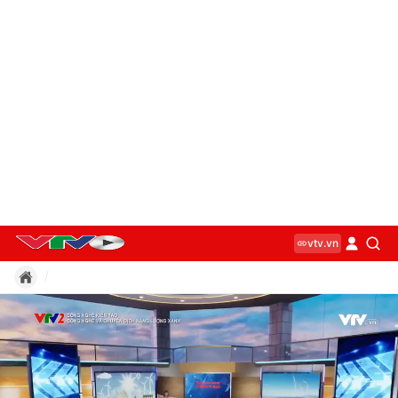
vtv.vn