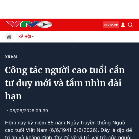
vtv.vn
XÃ HỘI
Giáo dục
Pháp luật
Xã hội
Thể thao
Công tác người cao tuổi cần
Xã hội
Kinh tế
tư duy mới và tầm nhìn dài
Thế giới
hạn
Giải trí
Sức khỏe
Công nghệ
- 06/06/2026 09:39
Hôm nay kỷ niệm 85 năm Ngày truyền thống Người
cao tuổi Việt Nam (6/6/1941-6/6/2026). Đây là dịp để
Current
0:12
/
Duration
0:49
tri ân và khẳng định đầy đủ về vị trí, vai trò của người