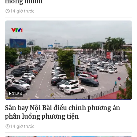
mong muốn
14 giờ trước
01:54
Sân bay Nội Bài điều chỉnh phương án
phân luồng phương tiện
14 giờ trước