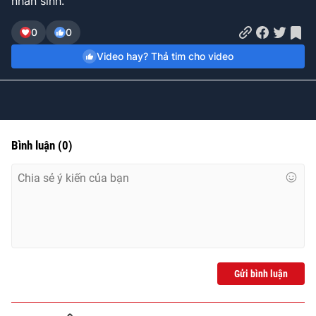
nhân sinh.
0
0
Video hay? Thả tim cho video
Bình luận
(
0
)
Gửi bình luận