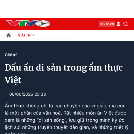
vtv.vn
GIẢI TRÍ
Giáo dục
Pháp luật
Giải trí
Thể thao
Dấu ấn di sản trong ẩm thực
Xã hội
Kinh tế
Việt
Thế giới
Giải trí
- 08/06/2026 20:38
Sức khỏe
Ẩm thực không chỉ là câu chuyện của vị giác, mà còn
Công nghệ
là một phần của văn hoá. Rất nhiều món ăn Việt được
xem là những "di sản sống", lưu giữ trong mình ký ức
lịch sử, những truyền thuyết dân gian, và những triết lý