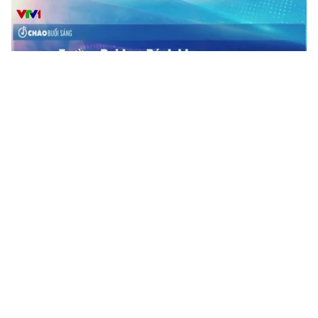
01:11
Nhiều trường đại học bắt đầu công bố
điểm trúng tuyển
10 giờ trước