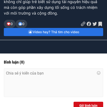
không chỉ giúp trẻ biết sử dụng tài nguyên hiệu quả
Time
mà còn góp phần xây dựng lối sống có trách nhiệm
với môi trường và cộng đồng.
0
0
Video hay? Thả tim cho video
Bình luận
(
0
)
Gửi bình luận