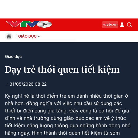
vtv.vn
GIÁO DỤC
Giáo dục
Pháp luật
Giáo dục
Thể thao
Dạy trẻ thói quen tiết kiệm
Xã hội
Kinh tế
- 31/05/2026 08:22
Thế giới
Giải trí
Kỳ nghỉ hè là thời điểm trẻ em dành nhiều thời gian ở
Sức khỏe
nhà hơn, đồng nghĩa với việc nhu cầu sử dụng các
Công nghệ
thiết bị điện cũng gia tăng. Đây cũng là cơ hội để gia
đình và nhà trường cùng giáo dục các em về ý thức
tiết kiệm năng lượng thông qua những hành động nhỏ
Current
0:06
/
Duration
7:20
hằng ngày. Hình thành thói quen tiết kiệm từ sớm