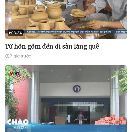
03:34
Từ hồn gốm đến di sản làng quê
7 giờ trước