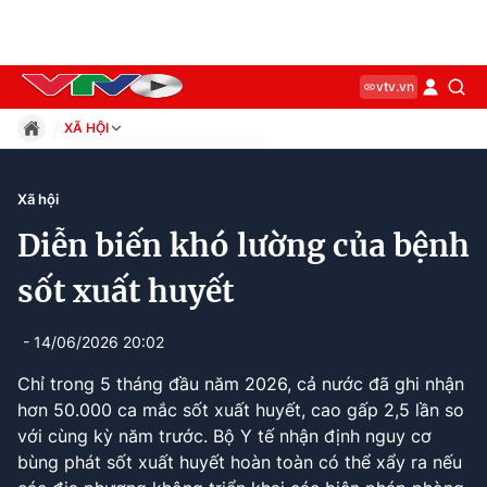
vtv.vn
XÃ HỘI
Giáo dục
Pháp luật
Xã hội
Thể thao
Diễn biến khó lường của bệnh
Xã hội
Kinh tế
sốt xuất huyết
Thế giới
Giải trí
- 14/06/2026 20:02
Sức khỏe
Chỉ trong 5 tháng đầu năm 2026, cả nước đã ghi nhận
Công nghệ
hơn 50.000 ca mắc sốt xuất huyết, cao gấp 2,5 lần so
với cùng kỳ năm trước. Bộ Y tế nhận định nguy cơ
bùng phát sốt xuất huyết hoàn toàn có thể xẩy ra nếu
Current
0:11
/
Duration
2:44