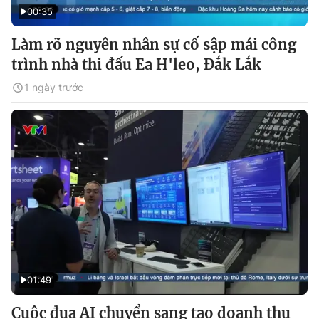
00:35
Làm rõ nguyên nhân sự cố sập mái công
trình nhà thi đấu Ea H'leo, Đắk Lắk
1 ngày trước
01:49
Cuộc đua AI chuyển sang tạo doanh thu