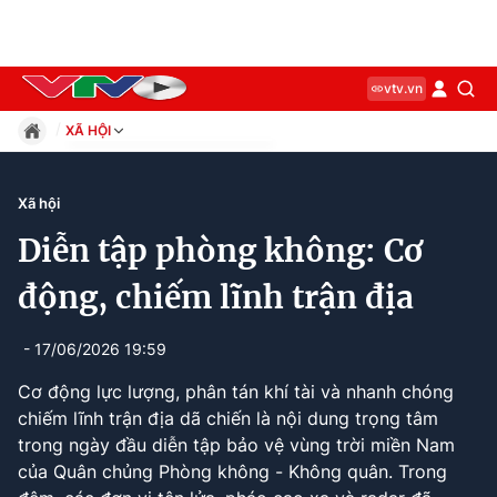
vtv.vn
XÃ HỘI
Giáo dục
Pháp luật
Xã hội
Thể thao
Diễn tập phòng không: Cơ
Xã hội
Kinh tế
động, chiếm lĩnh trận địa
Thế giới
Giải trí
- 17/06/2026 19:59
Sức khỏe
Cơ động lực lượng, phân tán khí tài và nhanh chóng
Công nghệ
chiếm lĩnh trận địa dã chiến là nội dung trọng tâm
trong ngày đầu diễn tập bảo vệ vùng trời miền Nam
của Quân chủng Phòng không - Không quân. Trong
Current
0:12
/
Duration
3:15