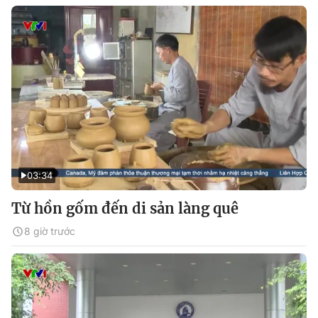
03:34
Từ hồn gốm đến di sản làng quê
8 giờ trước