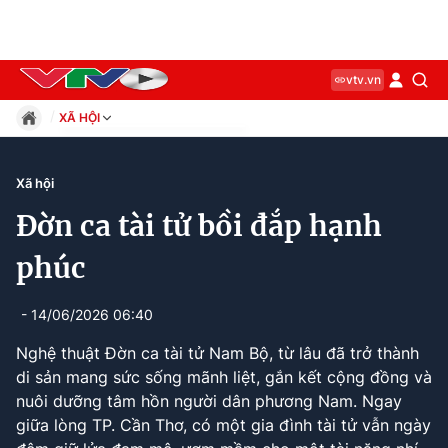
vtv.vn
XÃ HỘI
Giáo dục
Pháp luật
Xã hội
Thể thao
Đờn ca tài tử bồi đắp hạnh
Xã hội
Kinh tế
phúc
Thế giới
Giải trí
- 14/06/2026 06:40
Sức khỏe
Nghệ thuật Đờn ca tài tử Nam Bộ, từ lâu đã trở thành
Công nghệ
di sản mang sức sống mãnh liệt, gắn kết cộng đồng và
nuôi dưỡng tâm hồn người dân phương Nam. Ngay
giữa lòng TP. Cần Thơ, có một gia đình tài tử vẫn ngày
Current
0:15
/
Duration
2:56