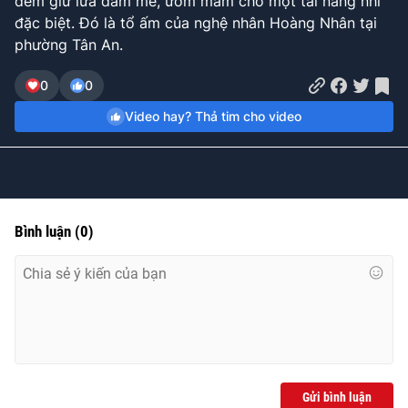
đêm giữ lửa đam mê, ươm mầm cho một tài năng nhí
Time
đặc biệt. Đó là tổ ấm của nghệ nhân Hoàng Nhân tại
phường Tân An.
0
0
Video hay? Thả tim cho video
Bình luận
(
0
)
Gửi bình luận