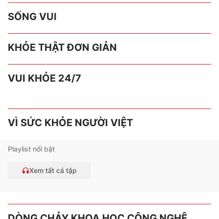
SỐNG VUI
KHỎE THẬT ĐƠN GIẢN
VUI KHỎE 24/7
VÌ SỨC KHỎE NGƯỜI VIỆT
Playlist nổi bật
Xem tất cả tập
DÒNG CHẢY KHOA HỌC CÔNG NGHỆ