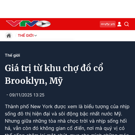
vtv.vn
THẾ GIỚI
Giáo dục
Pháp luật
Thế giới
Thể thao
Giá trị từ khu chợ đồ cổ
Xã hội
Kinh tế
Brooklyn, Mỹ
Thế giới
Giải trí
- 09/11/2025 13:25
Sức khỏe
Thành phố New York được xem là biểu tượng của nhịp
Công nghệ
sống đô thị hiện đại và sôi động bậc nhất nước Mỹ.
Nhưng giữa những tòa nhà chọc trời và nhịp sống hối
hả, vẫn còn đó không gian cổ điển, nơi mà quý vị có
Current
0:00
/
Duration
0:00