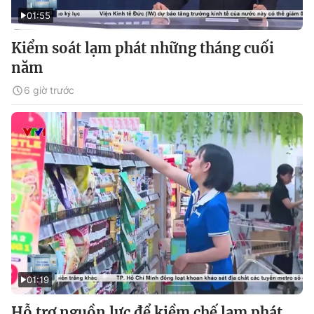
01:55
Kiểm soát lạm phát những tháng cuối
năm
6 giờ trước
01:19
Hỗ trợ nguồn lực để kiềm chế lạm phát