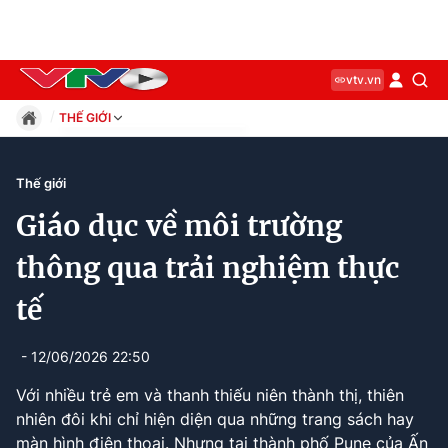
vtv.vn
THẾ GIỚI
Giáo dục
Pháp luật
Thế giới
Thể thao
Giáo dục về môi trường
Xã hội
Kinh tế
thông qua trải nghiệm thực
Thế giới
tế
Giải trí
Sức khỏe
Công nghệ
- 12/06/2026 22:50
Với nhiều trẻ em và thanh thiếu niên thành thị, thiên
nhiên đôi khi chỉ hiện diện qua những trang sách hay
Current
0:07
/
Duration
2:13
màn hình điện thoại. Nhưng tại thành phố Pune của Ấn