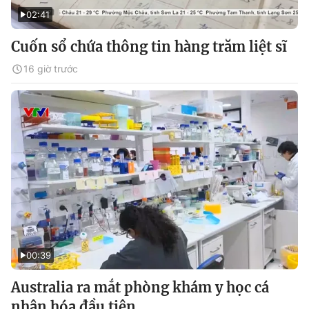
02:41
Cuốn sổ chứa thông tin hàng trăm liệt sĩ
16 giờ trước
00:39
Australia ra mắt phòng khám y học cá
nhân hóa đầu tiên