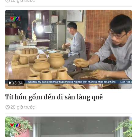
20 giờ trước
03:34
Từ hồn gốm đến di sản làng quê
20 giờ trước