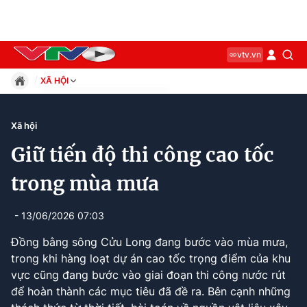
vtv.vn
XÃ HỘI
Giáo dục
Pháp luật
Xã hội
Thể thao
Giữ tiến độ thi công cao tốc
Xã hội
Kinh tế
trong mùa mưa
Thế giới
Giải trí
- 13/06/2026 07:03
Sức khỏe
Đồng bằng sông Cửu Long đang bước vào mùa mưa,
Công nghệ
trong khi hàng loạt dự án cao tốc trọng điểm của khu
vực cũng đang bước vào giai đoạn thi công nước rút
để hoàn thành các mục tiêu đã đề ra. Bên cạnh những