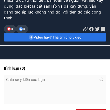
thách thức từ thời tiết, bài toán về nguồn vật liệu xây
dựng, đặc biệt là cát san lấp và đá xây dựng, vẫn
đang tạo áp lực không nhỏ đối với tiến độ các công
trình.
0
0
Video hay? Thả tim cho video
Bình luận
(
0
)