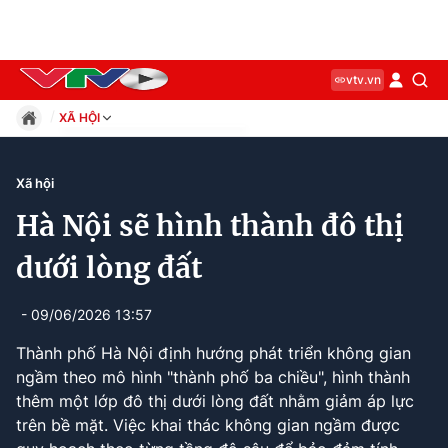
vtv.vn
XÃ HỘI
Giáo dục
Pháp luật
Xã hội
Thể thao
Hà Nội sẽ hình thành đô thị
Xã hội
Kinh tế
dưới lòng đất
Thế giới
Giải trí
- 09/06/2026 13:57
Sức khỏe
Thành phố Hà Nội định hướng phát triển không gian
Công nghệ
ngầm theo mô hình "thành phố ba chiều", hình thành
thêm một lớp đô thị dưới lòng đất nhằm giảm áp lực
trên bề mặt. Việc khai thác không gian ngầm được
Current
0:04
/
Duration
2:15