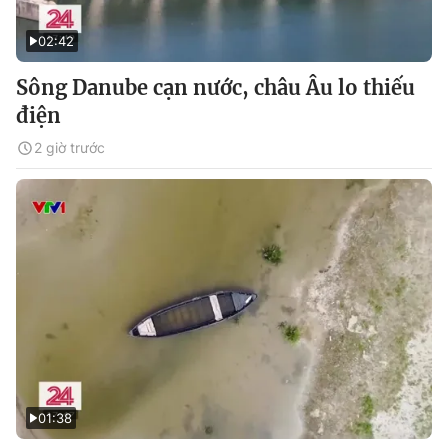
02:42
Sông Danube cạn nước, châu Âu lo thiếu
điện
2 giờ trước
01:38