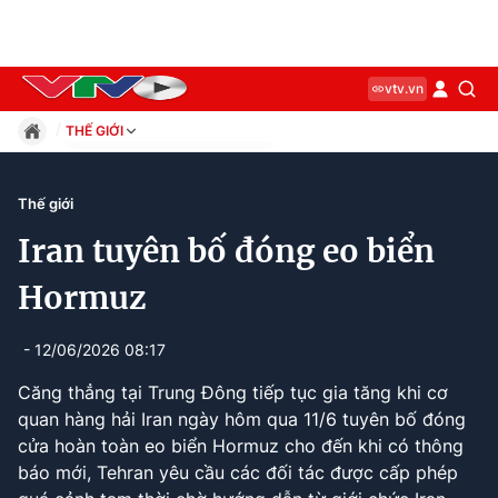
vtv.vn
THẾ GIỚI
Giáo dục
Pháp luật
Thế giới
Thể thao
Iran tuyên bố đóng eo biển
Xã hội
Kinh tế
Hormuz
Thế giới
Giải trí
- 12/06/2026 08:17
Sức khỏe
Căng thẳng tại Trung Đông tiếp tục gia tăng khi cơ
Công nghệ
quan hàng hải Iran ngày hôm qua 11/6 tuyên bố đóng
cửa hoàn toàn eo biển Hormuz cho đến khi có thông
báo mới, Tehran yêu cầu các đối tác được cấp phép
Current
0:13
/
Duration
0:44