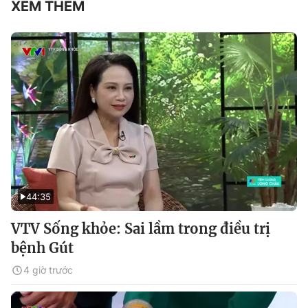
XEM THÊM
44:35
VTV Sống khỏe: Sai lầm trong điều trị
bệnh Gút
4 giờ trước