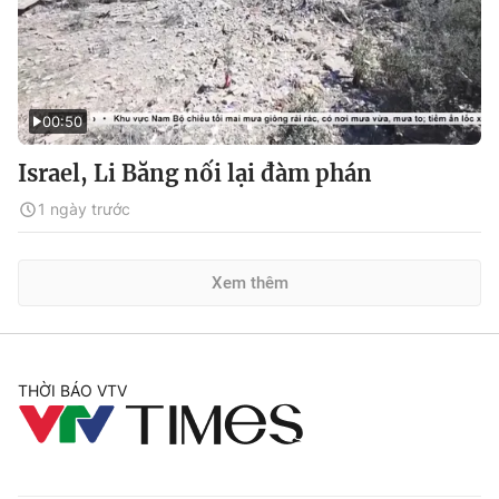
00:50
Israel, Li Băng nối lại đàm phán
1 ngày trước
Xem thêm
THỜI BÁO VTV