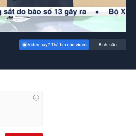
HD
Auto
Video hay? Thả tim cho video
Bình luận