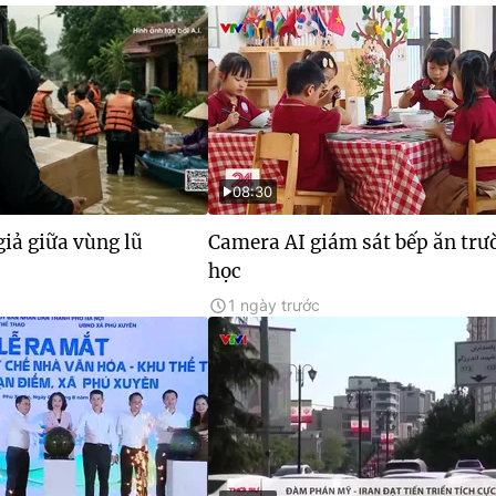
08:30
giả giữa vùng lũ
Camera AI giám sát bếp ăn trư
học
1 ngày trước