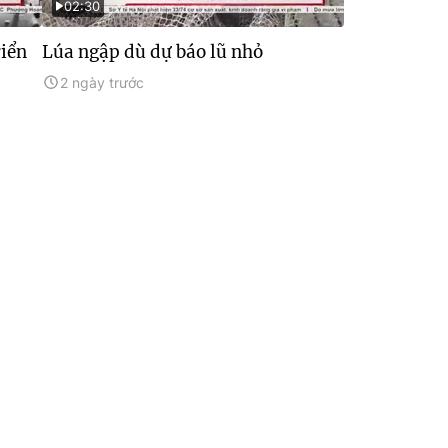
02:30
riển
Lúa ngập dù dự báo lũ nhỏ
2 ngày trước