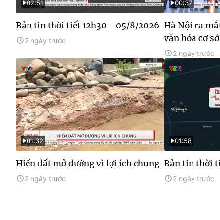
02:51
00:37
Bản tin thời tiết 12h30 - 05/8/2026
Hà Nội ra mắt
văn hóa cơ sở
2 ngày trước
2 ngày trước
01:32
01:58
Hiến đất mở đường vì lợi ích chung
Bản tin thời 
2 ngày trước
2 ngày trước