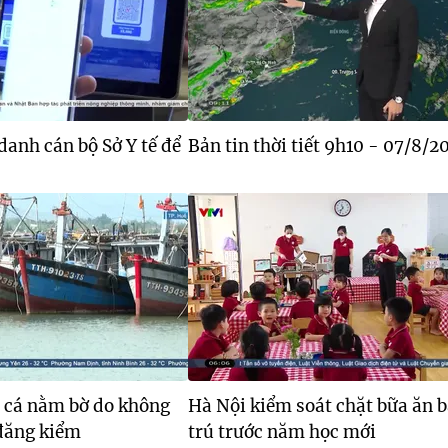
danh cán bộ Sở Y tế để
Bản tin thời tiết 9h10 - 07/8/2
u cá nằm bờ do không
Hà Nội kiểm soát chặt bữa ăn 
 đăng kiểm
trú trước năm học mới