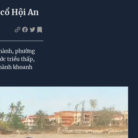
 cổ Hội An
 Thành, phường
ớc triều thấp,
n hành khoanh