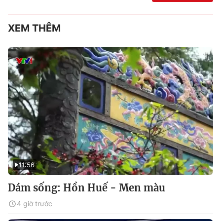
XEM THÊM
11:56
Dám sống: Hồn Huế - Men màu
4 giờ trước