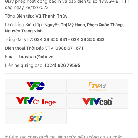
Giấy phép hoạt động báo in và báo điện tử số 483/GP-BTTTT
cấp ngày 29/12/2023
Tổng Biên tập:
Vũ Thanh Thủy
Phó Tổng Biên tập:
Nguyễn Thị Mỹ Hạnh, Phạm Quốc Thắng,
Nguyễn Trọng Ninh
Tổng đài VTV:
024.38 355 931 - 024.38 355 932
Ðiện thoại Thời báo VTV:
0988 671 671
Email:
toasoan@vtv.vn
Liên hệ quảng cáo:
(024) 626 79595
® Cấm sao chép dưới mọi hình thức nếu không có sự chấp