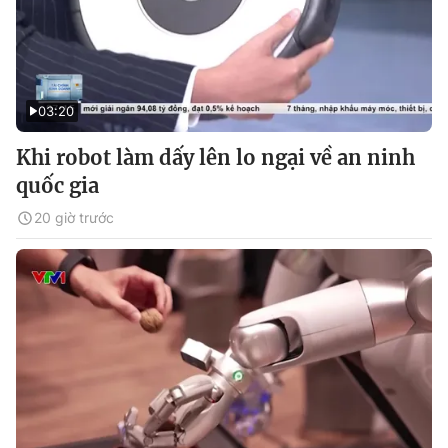
03:20
Khi robot làm dấy lên lo ngại về an ninh
quốc gia
20 giờ trước