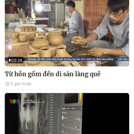
03:34
Từ hồn gốm đến di sản làng quê
3 giờ trước