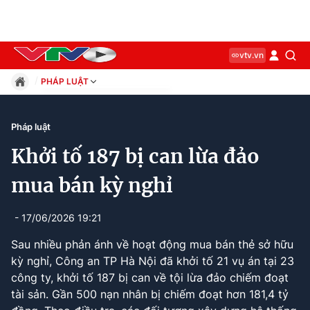
vtv.vn
PHÁP LUẬT
Giáo dục
Pháp luật
Pháp luật
Thể thao
Khởi tố 187 bị can lừa đảo
Xã hội
Kinh tế
mua bán kỳ nghỉ
Thế giới
Giải trí
- 17/06/2026 19:21
Sức khỏe
Sau nhiều phản ánh về hoạt động mua bán thẻ sở hữu
Công nghệ
kỳ nghỉ, Công an TP Hà Nội đã khởi tố 21 vụ án tại 23
công ty, khởi tố 187 bị can về tội lừa đảo chiếm đoạt
tài sản. Gần 500 nạn nhân bị chiếm đoạt hơn 181,4 tỷ
Current
0:00
/
Duration
0:00