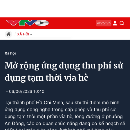
vtv.vn
XÃ HỘI
Giáo dục
Pháp luật
Xã hội
Thể thao
Mở rộng ứng dụng thu phí sử
Xã hội
Kinh tế
dụng tạm thời vỉa hè
Thế giới
Giải trí
- 06/06/2026 10:40
Sức khỏe
Tại thành phố Hồ Chí Minh, sau khi thí điểm mô hình
Công nghệ
ứng dụng công nghệ trong cấp phép và thu phí sử
dụng tạm thời một phần vỉa hè, lòng đường ở phường
An Đông, các cơ quan chức năng đang có kế hoạch sẽ