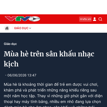
vtv.vn
GIÁO DỤC
Giáo dục
Pháp luật
Giáo dục
Thể thao
Mùa hè trên sân khấu nhạc
Xã hội
Kinh tế
kịch
Thế giới
Giải trí
- 06/06/2026 13:47
Sức khỏe
Mùa hè là khoảng thời gian để trẻ em được vui chơi,
Công nghệ
khám phá và phát triển những năng khiếu riêng sau
một năm học tập. Thay vì những giờ phút gắn với điện
thoại hay máy tính bảng, nhiều em nhỏ đang lựa chọn
Current
0:12
/
Duration
2:56