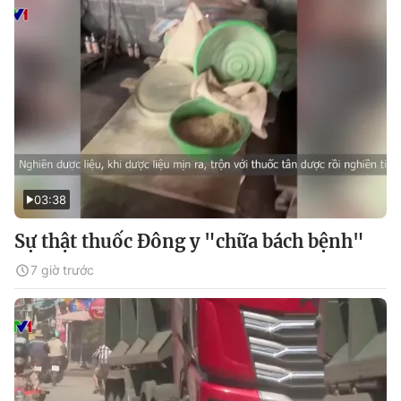
03:38
Sự thật thuốc Đông y "chữa bách bệnh"
7 giờ trước