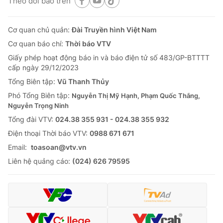
Theo dõi báo trên
Cơ quan chủ quản:
Đài Truyền hình Việt Nam
Cơ quan báo chí:
Thời báo VTV
Giấy phép hoạt động báo in và báo điện tử số 483/GP-BTTTT
cấp ngày 29/12/2023
Tổng Biên tập:
Vũ Thanh Thủy
Phó Tổng Biên tập:
Nguyễn Thị Mỹ Hạnh, Phạm Quốc Thắng,
Nguyễn Trọng Ninh
Tổng đài VTV:
024.38 355 931 - 024.38 355 932
Ðiện thoại Thời báo VTV:
0988 671 671
Email:
toasoan@vtv.vn
Liên hệ quảng cáo:
(024) 626 79595