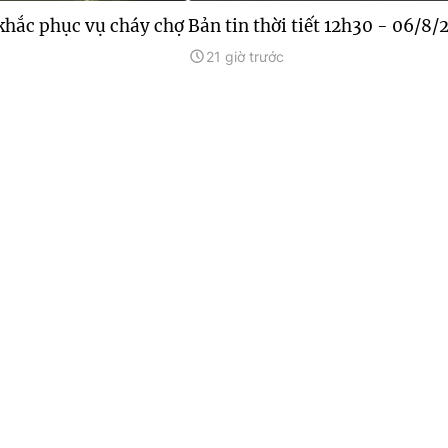
khắc phục vụ cháy chợ
Bản tin thời tiết 12h30 - 06/8/
21 giờ trước
n 3,4 tấn mỹ phẩm sản
p