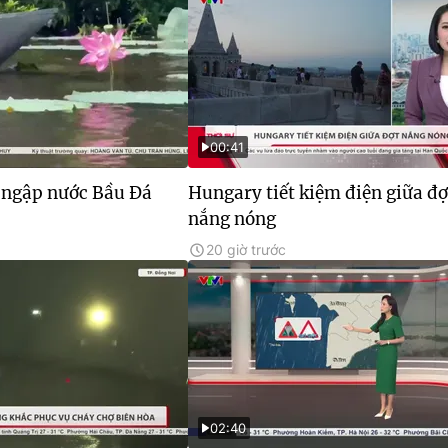
00:41
 ngập nước Bầu Đá
Hungary tiết kiệm điện giữa đợ
nắng nóng
20 giờ trước
02:40