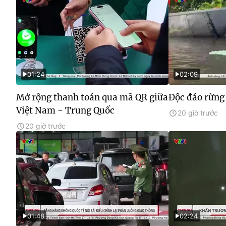
01:24
02:09
Mở rộng thanh toán qua mã QR giữa
Độc đáo rừng
Việt Nam - Trung Quốc
20 giờ trước
20 giờ trước
01:48
02:24