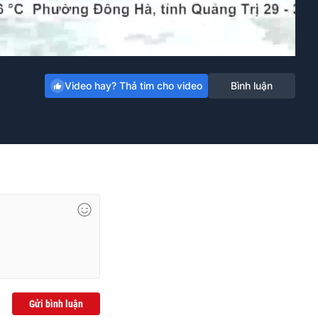
Video hay? Thả tim cho video
Bình luận
Gửi bình luận