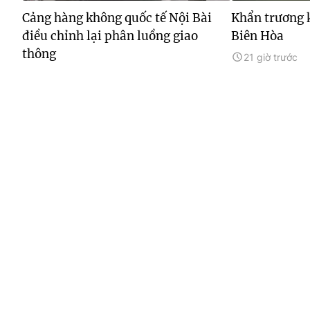
Cảng hàng không quốc tế Nội Bài
Khẩn trương 
điều chỉnh lại phân luồng giao
Biên Hòa
thông
21 giờ trước
20 giờ trước
00:31
00:33
Thành phố Hồ Chí Minh phấn đấu
Phát hiện hơ
kiểm soát 100% nguồn gốc thực
xuất trái phé
phẩm vào chợ
22 giờ trước
22 giờ trước