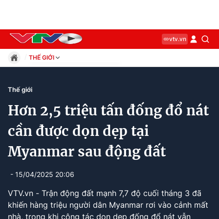
vtv.vn
THẾ GIỚI
Giáo dục
Pháp luật
Thế giới
Thể thao
Hơn 2,5 triệu tấn đống đổ nát
Xã hội
Kinh tế
cần được dọn dẹp tại
Thế giới
Myanmar sau động đất
Giải trí
Sức khỏe
Công nghệ
- 15/04/2025 20:06
VTV.vn - Trận động đất mạnh 7,7 độ cuối tháng 3 đã
khiến hàng triệu người dân Myanmar rơi vào cảnh mất
nhà, trong khi công tác dọn dẹp đống đổ nát vẫn