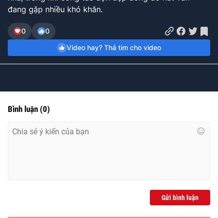
đang gặp nhiều khó khăn.
0
0
Video hay? Thả tim cho video
Bình luận
(
0
)
Gửi bình luận