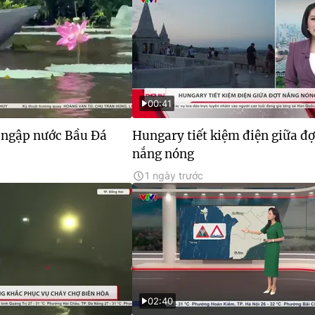
00:41
 ngập nước Bầu Đá
Hungary tiết kiệm điện giữa đợ
nắng nóng
1 ngày trước
02:40