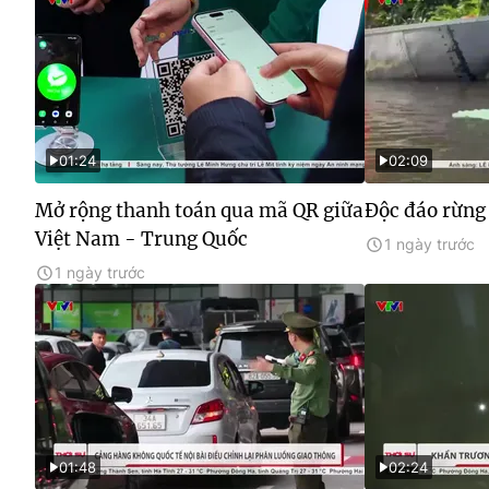
01:24
02:09
Mở rộng thanh toán qua mã QR giữa
Độc đáo rừng
Việt Nam - Trung Quốc
1 ngày trước
1 ngày trước
01:48
02:24