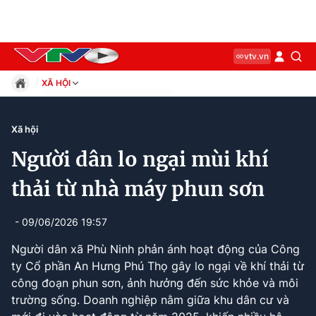
vtv.vn
XÃ HỘI
Giáo dục
Pháp luật
Xã hội
Thể thao
Người dân lo ngại mùi khí
Xã hội
Kinh tế
thải từ nhà máy phun sơn
Thế giới
Giải trí
- 09/06/2026 19:57
Sức khỏe
Người dân xã Phù Ninh phản ánh hoạt động của Công
Công nghệ
ty Cổ phần An Hưng Phú Thọ gây lo ngại về khí thải từ
công đoạn phun sơn, ảnh hưởng đến sức khỏe và môi
trường sống. Doanh nghiệp nằm giữa khu dân cư và
Current
0:12
/
Duration
2:56