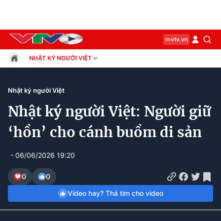
vtv.vn
NHẬT KÝ NGƯỜI VIỆT
Giáo dục
Pháp luật
Nhật ký người Việt
Thể thao
Nhật ký người Việt: Người giữ
Xã hội
Kinh tế
‘hồn’ cho cánh buồm di sản
Thế giới
Giải trí
- 06/06/2026 19:20
Sức khỏe
Công nghệ
0
0
Video hay? Thả tim cho video
Current
0:12
/
Duration
5:20