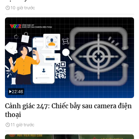
10 giờ trước
22:46
Cảnh giác 247: Chiếc bẫy sau camera điện
thoại
11 giờ trước