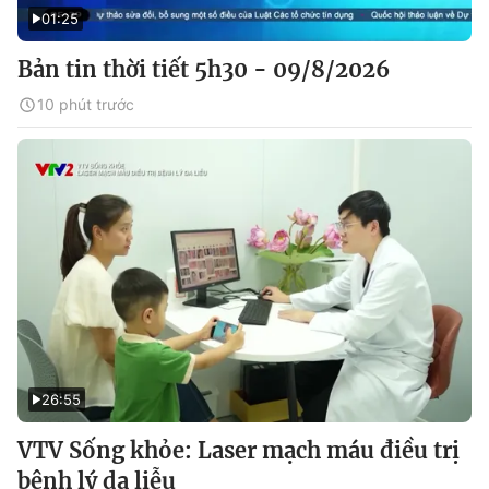
01:25
Bản tin thời tiết 5h30 - 09/8/2026
10 phút trước
26:55
VTV Sống khỏe: Laser mạch máu điều trị
bệnh lý da liễu