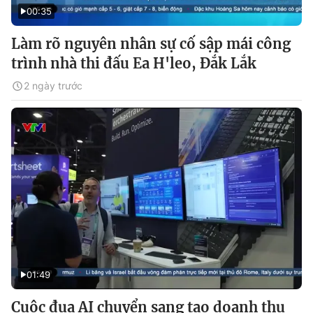
00:35
Làm rõ nguyên nhân sự cố sập mái công
trình nhà thi đấu Ea H'leo, Đắk Lắk
2 ngày trước
01:49
Cuộc đua AI chuyển sang tạo doanh thu