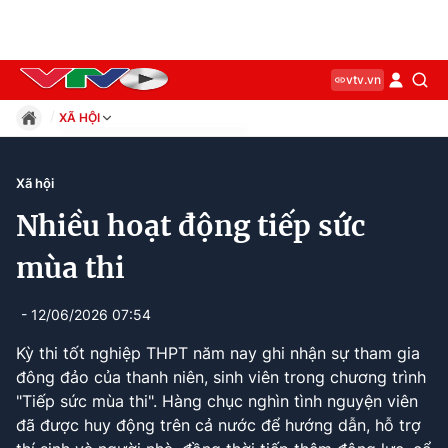
vtv.vn
XÃ HỘI
Giáo dục
Pháp luật
Xã hội
Thể thao
Nhiều hoạt động tiếp sức
Xã hội
Kinh tế
mùa thi
Thế giới
Giải trí
- 12/06/2026 07:54
Sức khỏe
Kỳ thi tốt nghiệp THPT năm nay ghi nhận sự tham gia
Công nghệ
đông đảo của thanh niên, sinh viên trong chương trình
"Tiếp sức mùa thi". Hàng chục nghìn tình nguyện viên
đã được huy động trên cả nước để hướng dẫn, hỗ trợ
Current
0:12
/
Duration
1:41