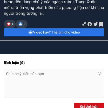
bước tiến đáng chú ý của ngành robot Trung Quốc,
Time
mở ra triển vọng phát triển các phương tiện cơ khí chở
người trong tương lai.
0
0
Video hay? Thả tim cho video
Bình luận
(
0
)
Gửi bình luận