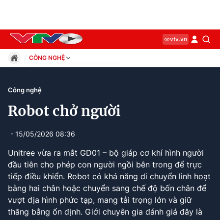
vtv.vn
CÔNG NGHỆ
Giáo dục
Pháp luật
Công nghệ
Thể thao
Robot chở người
Xã hội
Kinh tế
- 15/05/2026 08:36
Thế giới
Giải trí
Unitree vừa ra mắt GD01 – bộ giáp cơ khí hình người
Sức khỏe
đầu tiên cho phép con người ngồi bên trong để trực
Công nghệ
tiếp điều khiển. Robot có khả năng di chuyển linh hoạt
bằng hai chân hoặc chuyển sang chế độ bốn chân để
vượt địa hình phức tạp, mang tải trọng lớn và giữ
Current
0:11
/
Duration
0:45
thăng bằng ổn định. Giới chuyên gia đánh giá đây là