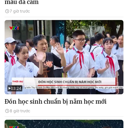
màu da cam
7 giờ trước
03:24
Đón học sinh chuẩn bị năm học mới
8 giờ trước