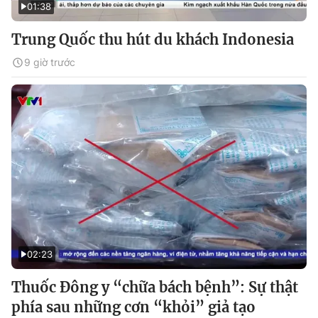
01:38
Trung Quốc thu hút du khách Indonesia
9 giờ trước
02:23
Thuốc Đông y “chữa bách bệnh”: Sự thật
phía sau những cơn “khỏi” giả tạo