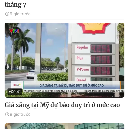
tháng 7
9 giờ trước
00:41
Giá xăng tại Mỹ dự báo duy trì ở mức cao
9 giờ trước