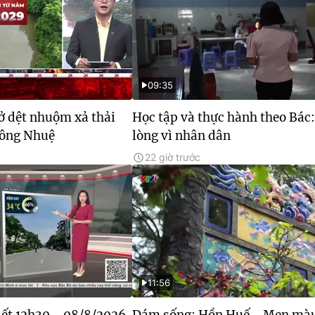
09:35
sở dệt nhuộm xả thải
Học tập và thực hành theo Bác:
sông Nhuệ
lòng vì nhân dân
22 giờ trước
11:56
tiết 12h30 - 08/8/2026
Dám sống: Hồn Huế - Men mà