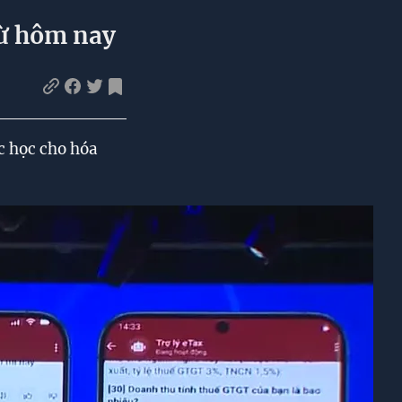
từ hôm nay
c học cho hóa