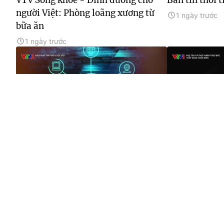
người Việt: Phòng loãng xương từ
1 ngày trước
bữa ăn
1 ngày trước
14:13
09:22
Sách hay thay đổi cuộc đời: Số 31
Học tập và th
Thắp sáng vù
1 ngày trước
1 ngày trước