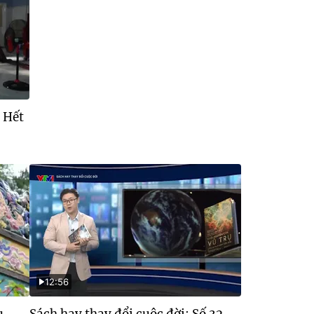
 Hết
12:56
u
Sách hay thay đổi cuộc đời: Số 32