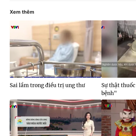
Xem thêm
Sai lầm trong điều trị ung thư
Sự thật thuố
bệnh"