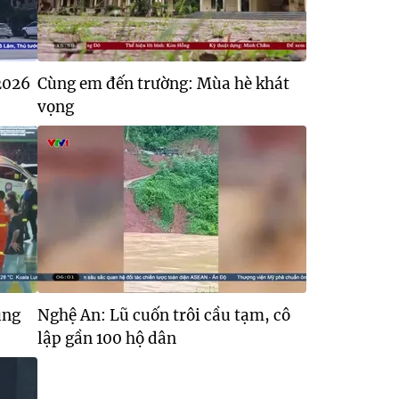
/2026
Cùng em đến trường: Mùa hè khát
vọng
úng
Nghệ An: Lũ cuốn trôi cầu tạm, cô
lập gần 100 hộ dân