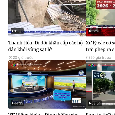
01:53
07:28
Thanh Hóa: Di dời khẩn cấp các hộ
Xử lý các cơ 
dân khỏi vùng sạt lở
trái phép ra 
20 giờ trước
20 giờ trước
44:35
03:04
VTV Sống khỏe - Dinh dưỡng cho
Bản tin thời 