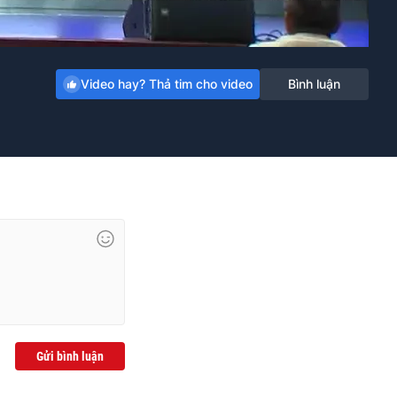
Video hay? Thả tim cho video
Bình luận
Gửi bình luận