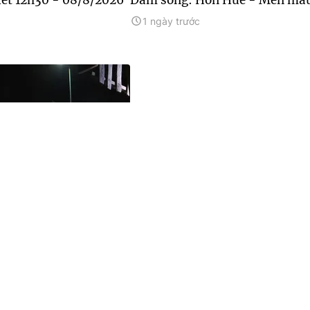
1 ngày trước
ực hành theo Bác:
ng biên
Xem thêm