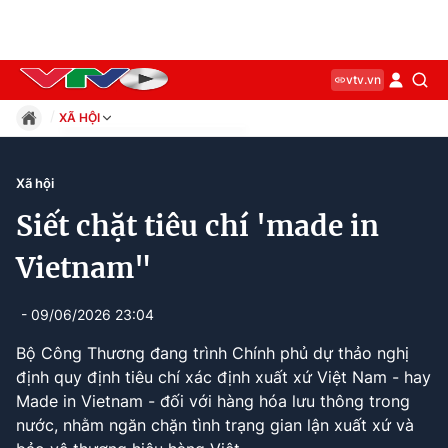
vtv.vn
XÃ HỘI
Giáo dục
Pháp luật
Xã hội
Thể thao
Siết chặt tiêu chí 'made in
Xã hội
Kinh tế
Vietnam"
Thế giới
Giải trí
- 09/06/2026 23:04
Sức khỏe
Bộ Công Thương đang trình Chính phủ dự thảo nghị
Công nghệ
định quy định tiêu chí xác định xuất xứ Việt Nam - hay
Made in Vietnam - đối với hàng hóa lưu thông trong
nước, nhằm ngăn chặn tình trạng gian lận xuất xứ và
Current
0:11
/
Duration
0:54