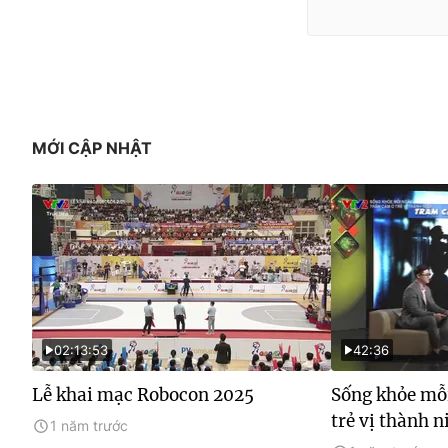
MỚI CẬP NHẬT
02:13:53
42:36
Lễ khai mạc Robocon 2025
Sống khỏe mỗ
trẻ vị thành n
1 năm trước