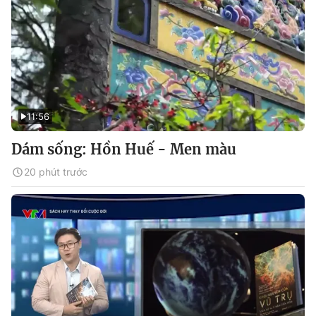
11:56
Dám sống: Hồn Huế - Men màu
20 phút trước