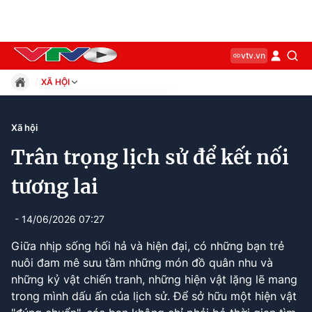
vtv.vn
XÃ HỘI
Giáo dục
Pháp luật
Xã hội
Thể thao
Trân trọng lịch sử để kết nối
Xã hội
Kinh tế
tương lai
Thế giới
Giải trí
- 14/06/2026 07:27
Sức khỏe
Giữa nhịp sống hối hả và hiện đại, có những bạn trẻ
Công nghệ
nuôi đam mê sưu tầm những món đồ quân nhu và
những kỷ vật chiến tranh, những hiện vật lặng lẽ mang
trong mình dấu ấn của lịch sử. Để sở hữu một hiện vật