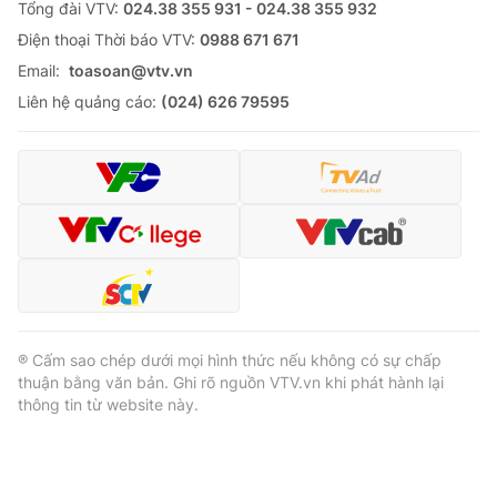
Tổng đài VTV:
024.38 355 931 - 024.38 355 932
Ðiện thoại Thời báo VTV:
0988 671 671
Email:
toasoan@vtv.vn
Liên hệ quảng cáo:
(024) 626 79595
® Cấm sao chép dưới mọi hình thức nếu không có sự chấp
thuận bằng văn bản. Ghi rõ nguồn VTV.vn khi phát hành lại
thông tin từ website này.