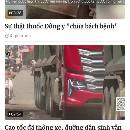
03:38
Sự thật thuốc Đông y "chữa bách bệnh"
4 giờ trước
02:54
Cao tốc đã thông xe, đường dân sinh vẫn