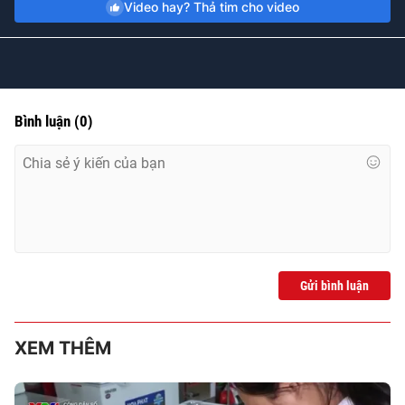
Time
Video hay? Thả tim cho video
Bình luận
(
0
)
Gửi bình luận
XEM THÊM