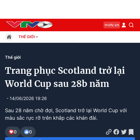
vtv.vn
THẾ GIỚI
Giáo dục
Pháp luật
Thế giới
Thể thao
Trang phục Scotland trở lại
Xã hội
Kinh tế
World Cup sau 28b năm
Thế giới
Giải trí
- 14/06/2026 19:26
Sức khỏe
Sau 28 năm chờ đợi, Scotland trở lại World Cup với
Công nghệ
màu sắc rực rỡ trên khắp các khán đài.
0
0
Current
0:01
/
Duration
2:02