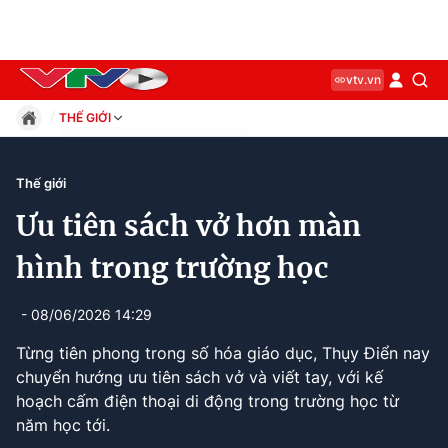
vtv.vn
THẾ GIỚI
Giáo dục
Pháp luật
Thế giới
Thể thao
Ưu tiên sách vở hơn màn
Xã hội
Kinh tế
hình trong trường học
Thế giới
Giải trí
- 08/06/2026 14:29
Sức khỏe
Từng tiên phong trong số hóa giáo dục, Thụy Điển nay
Công nghệ
chuyển hướng ưu tiên sách vở và viết tay, với kế
hoạch cấm điện thoại di động trong trường học từ
năm học tới.
Current
0:11
/
Duration
1:44