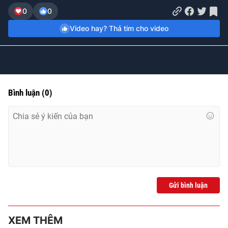
Time
0
0
Video hay? Thả tim cho video
Bình luận
(
0
)
Gửi bình luận
XEM THÊM