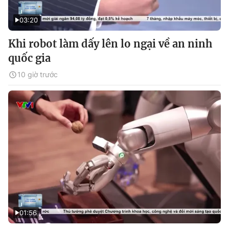
03:20
Khi robot làm dấy lên lo ngại về an ninh
quốc gia
10 giờ trước
01:56