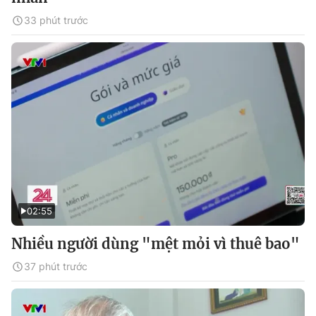
33 phút trước
02:55
Nhiều người dùng "mệt mỏi vì thuê bao"
37 phút trước