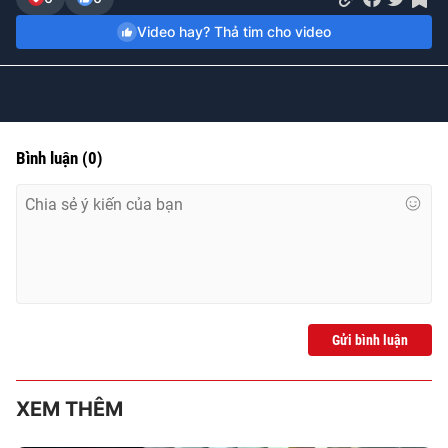
Time
Video hay? Thả tim cho video
Bình luận
(
0
)
Gửi bình luận
XEM THÊM