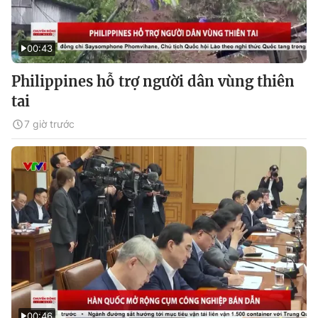
00:43
Philippines hỗ trợ người dân vùng thiên
tai
7 giờ trước
00:46