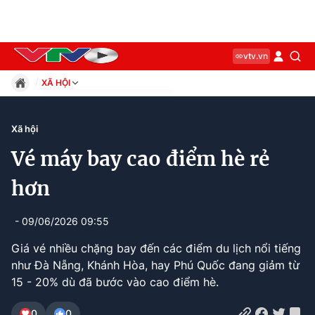
vtv.vn
XÃ HỘI
Giáo dục
Pháp luật
Xã hội
Thể thao
Vé máy bay cao điểm hè rẻ
Xã hội
Kinh tế
hơn
Thế giới
Giải trí
- 09/06/2026 09:55
Sức khỏe
Giá vé nhiều chặng bay đến các điểm du lịch nổi tiếng
Công nghệ
như Đà Nẵng, Khánh Hòa, hay Phú Quốc đang giảm từ
15 - 20% dù đã bước vào cao điểm hè.
Current
0:11
/
Duration
0:33
0
0