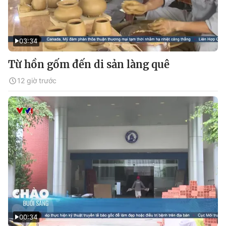
03:34
Từ hồn gốm đến di sản làng quê
12 giờ trước
00:34