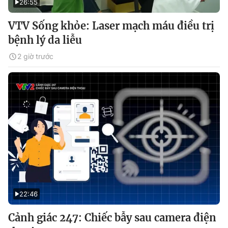
26:55
VTV Sống khỏe: Laser mạch máu điều trị
bệnh lý da liễu
2 giờ trước
22:46
Cảnh giác 247: Chiếc bẫy sau camera điện