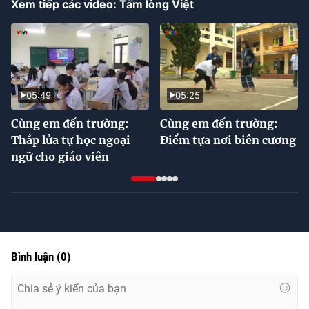
Xem tiếp các video: Tấm lòng Việt
Time
05:49
05:25
Cùng em đến trường:
Cùng em đến trường:
Thắp lửa tự học ngoại
Điểm tựa nơi biên cương
ngữ cho giáo viên
Bình luận
(
0
)