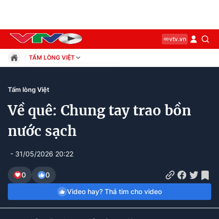
vtv.vn
TẤM LÒNG VIỆT
Giáo dục
Pháp luật
Tấm lòng Việt
Thể thao
Về quê: Chung tay trao bồn
Xã hội
Kinh tế
nước sạch
Thế giới
Giải trí
- 31/05/2026 20:22
Sức khỏe
Công nghệ
0
0
Video hay? Thả tim cho video
Current
0:12
/
Duration
5:39