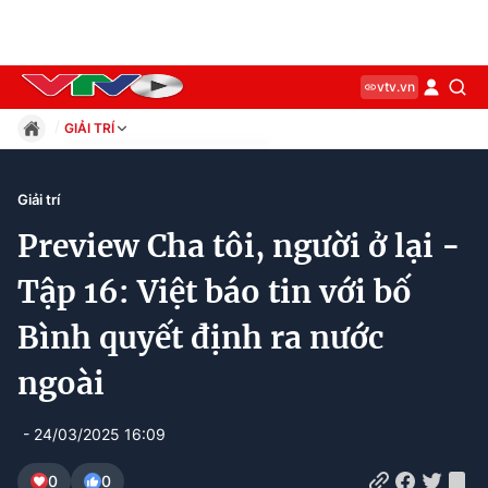
vtv.vn
GIẢI TRÍ
Giáo dục
Pháp luật
Giải trí
Thể thao
Preview Cha tôi, người ở lại -
Xã hội
Kinh tế
Tập 16: Việt báo tin với bố
Thế giới
Bình quyết định ra nước
Giải trí
Sức khỏe
ngoài
Công nghệ
- 24/03/2025 16:09
0
0