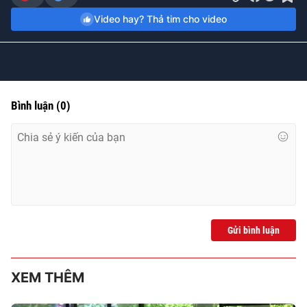
Video hay? Thả tim cho video
Bình luận
(
0
)
Gửi bình luận
XEM THÊM