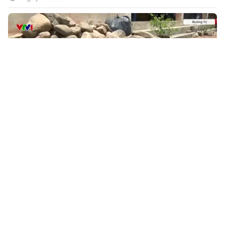
01:32
Hiến đất mở đường vì lợi ích chung
1 ngày trước