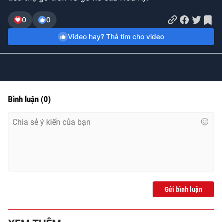
Time
0
0
Video hay? Thả tim cho video
Bình luận
(
0
)
Gửi bình luận