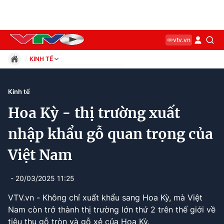
vtv.vn
KINH TẾ
Giáo dục
Pháp luật
Kinh tế
Thể thao
Hoa Kỳ - thị trường xuất
Xã hội
Kinh tế
nhập khẩu gỗ quan trọng của
Thế giới
Việt Nam
Giải trí
Sức khỏe
Công nghệ
- 20/03/2025 11:25
VTV.vn - Không chỉ xuất khẩu sang Hoa Kỳ, mà Việt
Nam còn trở thành thị trường lớn thứ 2 trên thế giới về
Current
0:13
/
Duration
3:24
tiêu thụ gỗ tròn và gỗ xẻ của Hoa Kỳ.