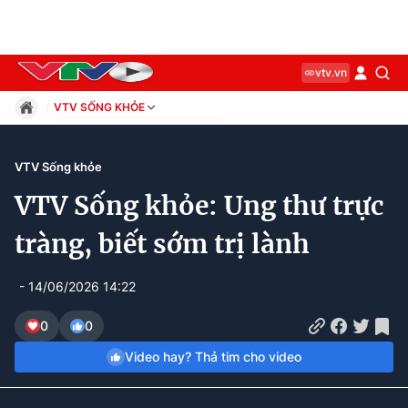
vtv.vn
VTV SỐNG KHỎE
Giáo dục
Pháp luật
VTV Sống khỏe
Thể thao
VTV Sống khỏe: Ung thư trực
Xã hội
Kinh tế
tràng, biết sớm trị lành
Thế giới
Giải trí
- 14/06/2026 14:22
Sức khỏe
Công nghệ
0
0
Video hay? Thả tim cho video
Current
0:13
/
Duration
44:40