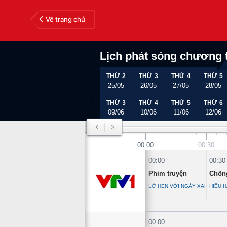
Về trang chủ
Lịch phát sóng chương 
THỨ 2
THỨ 3
THỨ 4
THỨ 5
25/05
26/05
27/05
28/05
THỨ 3
THỨ 4
THỨ 5
THỨ 6
09/06
10/06
11/06
12/06
00:00
00:30
00:00
00:30
Phim truyện
Chống
LỠ HẸN VỚI NGÀY XANH - TẬP
HIỂU 
00:00