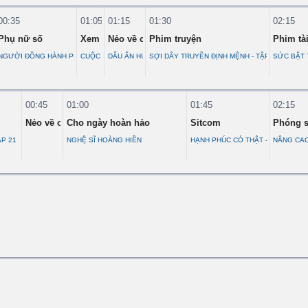
00:35
01:05
01:15
01:30
02:15
Phụ nữ số
Xem và nghĩ
Nẻo về cội nguồn
Phim truyện
Phim tài
 19
NGƯỜI ĐỒNG HÀNH PHÍA SAU ỐNG KÍNH
CUỘC SỐNG CỦA KHỈ ĐUÔI SÓC
DẤU ẤN HƯNG THÁNH QUÁN
SỢI DÂY TRUYỀN ĐỊNH MỆNH - TẬP 6
SỨC BẬT 
00:45
01:00
01:45
02:15
Nẻo về cội nguồn
Cho ngày hoàn hảo
Sitcom
Phóng 
ẬP 21
NGHỆ SĨ HOÀNG HIỀN
HẠNH PHÚC CÓ THẬT - TẬP 03
NÂNG CAO