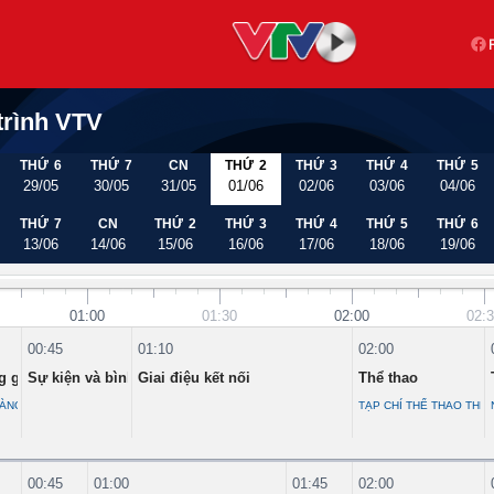
trình VTV
THỨ 6
THỨ 7
CN
THỨ 2
THỨ 3
THỨ 4
THỨ 5
29/05
30/05
31/05
01/06
02/06
03/06
04/06
THỨ 7
CN
THỨ 2
THỨ 3
THỨ 4
THỨ 5
THỨ 6
13/06
14/06
15/06
16/06
17/06
18/06
19/06
01:00
01:30
02:00
02:
00:45
01:10
02:00
 gian lận-Bảo vệ người dùng
Sự kiện và bình luận
Giai điệu kết nối
Thể thao
 35
HÀNG THẬT TRÁNH HÀNG GIẢ
TẠP CHÍ THỂ THAO THẾ 
00:45
01:00
01:45
02:00