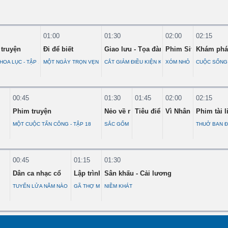
01:00
01:30
02:00
02:15
ạng
truyện
Đi để biết
Giao lưu - Tọa đàm
Phim Sitcom
Khám phá 
G
OA LỤC - TẬP 10
MỘT NGÀY TRỌN VẸN CẢM XÚC Ở ĐẢO NGỌC VỪNG
CẮT GIẢM ĐIỀU KIỆN KINH DOANH THỰC CHẤT
XÓM NHỎ CHUYỆN KHÔNG
CUỘC SỐNG 2
00:45
01:30
01:45
02:00
02:15
Phim truyện
Nẻo về nguồn cội
Tiêu điểm chính sách
Vì Nhân dân quên 
Phim tài l
MỘT CUỘC TẤN CÔNG - TẬP 18
SẮC GỐM MƯỜNG CHANH
THUỞ BAN 
00:45
01:15
01:30
Dân ca nhạc cổ
Lập trình trái tim
Sân khấu - Cải lương
TUYẾN LỬA NĂM NÀO
GÃ THỢ MÁY CÁ TÍNH - PHẦN 5
NIỀM KHÁT