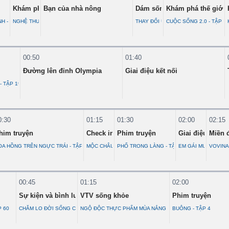
Khám phá Việt Nam
Bạn của nhà nông
Dám sống
Khám phá thế giới
H - TẬP 7
NGHỆ THUẬT ĐẤU CHIÊNG CỦA NGƯỜI COR
THAY ĐỔI ƯỚC MƠ
CUỘC SỐNG 2.0 - TẬP 2
00:50
01:40
Đường lên đỉnh Olympia
Giai điệu kết nối
- TẬP 19
0:30
01:15
01:30
02:00
02:15
him truyện
Check in Việt Nam
Phim truyện
Giai điệu cuộc 
Miền 
OA HỒNG TRÊN NGỰC TRÁI - TẬP 13
MỘC CHÂU - NHỮNG TRẢI NGHIỆM ĐỘC BẢN
PHỐ TRONG LÀNG - TẬP 11
EM GÁI MƯỜNG
VOVINA
00:45
01:15
02:00
Sự kiện và bình luận
VTV sống khỏe
Phim truyện
P 60
CHĂM LO ĐỜI SỐNG CÔNG NHÂN, NGƯỜI LAO ĐỘNG LÀ NHIỆM VỤ CHÍNH TRỊ TR
NGỘ ĐỘC THỰC PHẨM MÙA NẮNG
BUÔNG - TẬP 4