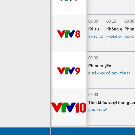
00:00
00:15
00:30
Ký sự
Không gian m
Phim 
CHIẾC ÁO TRẤN THỦ
KHÔNG GIAN MẠN
MỘNG H
00:00
Phim truyện
ĐI ĐẾN NƠI CÓ GIÓ - TẬP 39
00:00
Tình khúc vượt thời gian
QUA CƠN MÊ