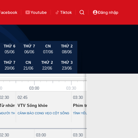
Facebook
Youtube
Tiktok
Đăng nhập
THỨ 6
THỨ 7
CN
THỨ 2
05/06
06/06
07/06
08/06
THỨ 7
CN
THỨ 2
THỨ 3
20/06
21/06
22/06
23/06
30
03:00
03:30
04:00
02:30
02:45
03:30
04:1
Từ những miền quê
VTV Sống khỏe
Phim truyện
Phim
GIỚI
NGƯỜI THÁI Ở SƠN LA
CẢNH BÁO CONG VẸO CỘT SỐNG
TÌNH YÊU VÀ THAM VỌNG - TẬP 33
TÌNH 
02:30
03:00
03:30
04:00