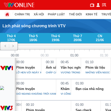
CHÍNH TRỊ
XÃ HỘI
PHÁP LUẬT
THẾ GIỚI
KINH TẾ
TRUYỀ
Lịch phát sóng chương trình VTV
Thứ 4
Thứ 5
Thứ 6
Thứ 7
CN
Chuyên mục
17/06
18/06
19/06
20/06
21/06
Chính trị
00:00
00:30
01:00
01:30
00:00
00:30
00:45
01:10
Xã hội
Phim truyện
Ánh sáng tri thức
Văn học nghệ thuật
Phim tài liệu
LỠ HẸN VỚI NGÀY XANH - TẬP 33
CHẮP CÁNH ƯỚC MƠ
VƯƠNG TRỌNG - THƠ ĐỂ CHUYỂN TẢI N
NHỮNG VIÊN NGỌC
Pháp luật
00:00
00:45
01:00
Phim truyện
Khám phá Việt Nam
Bạn của nhà nông
Y tế
GIÓ NGANG KHOẢNG TRỜI XANH - TẬP 5
VỊ CÔNG THẦN THỜI LÝ
00:00
00:10
01:00
01:
Thế giới
Phim truyện
Sao check
Vua