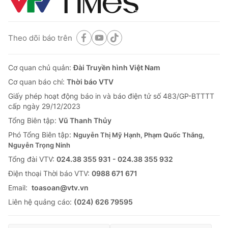
Thị trường 24h
Tấm lòng Việt
VTV4
Vươn mình bằng AI
Theo dõi báo trên
VTV9
VTV8
Cơ quan chủ quản:
Đài Truyền hình Việt Nam
Cơ quan báo chí:
Thời báo VTV
Liên hệ tòa soạn
English
Giấy phép hoạt động báo in và báo điện tử số 483/GP-BTTTT
cấp ngày 29/12/2023
Tổng Biên tập:
Vũ Thanh Thủy
Phó Tổng Biên tập:
Nguyễn Thị Mỹ Hạnh, Phạm Quốc Thắng,
Nguyễn Trọng Ninh
THỜI BÁO VTV
Tổng đài VTV:
024.38 355 931 - 024.38 355 932
Ðiện thoại Thời báo VTV:
0988 671 671
Email:
toasoan@vtv.vn
Theo dõi báo trên
Liên hệ quảng cáo:
(024) 626 79595
Cơ quan chủ quản:
Đài Truyền hình Việt Nam