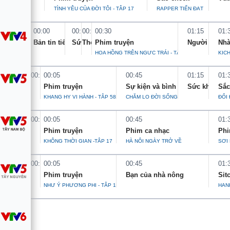
TÌNH YÊU CỦA ĐỜI TÔI - TẬP 17
RAPPER TIẾN ĐẠT
Tin tức
Kinh tế
00:00
00:20
00:25
00:30
01:15
01:
Thế giới đó đây
Tài chính
Bản tin tiếng Việt 0h
Sức sống thể thao
Thời tiết du lịch
Phim truyện
Người Việt 
Nhà
Dữ liệu và đời sống
Câu chuyện quốc tế
HOA HỒNG TRÊN NGỰC TRÁI - TẬP 11
KỊCH
Thị trường
00:00
00:05
00:45
01:15
01:
Truyền hình
Góc doanh nghiệp
Phim truyện
Sự kiện và bình luận
Sức khỏe và 
Sắc
KHANG HY VI HÀNH - TẬP 58
CHĂM LO ĐỜI SỐNG CÔNG NHÂN, NGƯỜI
ĐỔI
Phim VTV
Giải trí
00:00
00:05
00:45
01:
Hậu trường
Điện ảnh
Phim truyện
Phim ca nhạc
Phi
Đời sống
Nhân vật
KHÔNG THỜI GIAN -TẬP 17
HÀ NỘI NGÀY TRỞ VỀ
SỢI
Âm nhạc
Du lịch
Khán giả
00:00
00:05
00:45
01:
Giáo dục
Sao
Phim truyện
Bạn của nhà nông
Sit
Làm đẹp
Giải sao mai
NHƯ Ý PHƯƠNG PHI - TẬP 19
HẠN
Tuyển sinh
Công nghệ
Chất lượng cuộc sống
Học trực tuyến
Hitech Công nghệ tương lai