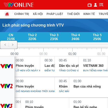
CHÍNH TRỊ
XÃ HỘI
PHÁP LUẬT
THẾ GIỚI
KINH TẾ
TRUYỀ
Lịch phát sóng chương trình VTV
CN
Thứ 2
Thứ 3
Thứ 4
Thứ 5
Chuyên mục
21/06
22/06
23/06
24/06
25/06
Chính trị
00:00
00:30
01:00
01:30
00:00
00:30
00:45
01:10
Xã hội
Phim truyện
Lao động và công đoàn
Dân tộc và phát triển
VIETNAM 360
LỠ HẸN VỚI NGÀY XANH - TẬP 37
ĐIỂM TỰA TỪ MÁI ẤM
TĂNG CƯỜNG VAI TRÒ CỦA TRỢ GIÚP P
ĐƯA TIẾNG ANH TH
Pháp luật
00:00
00:45
01:00
Phim truyện
Khám phá Việt Nam
Bạn của nhà nông
Y tế
GIÓ NGANG KHOẢNG TRỜI XANH - TẬP 9
SẮC MÀU VĂN HÓA LAI CHÂU
00:00
00:10
01:00
Thế giới
Phim truyện
Bạn kể tôi nghe