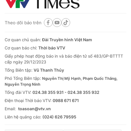
Thị trường 24h
Tấm lòng Việt
VTV4
Vươn mình bằng AI
Theo dõi báo trên
VTV9
VTV8
Cơ quan chủ quản:
Đài Truyền hình Việt Nam
Cơ quan báo chí:
Thời báo VTV
Liên hệ tòa soạn
English
Giấy phép hoạt động báo in và báo điện tử số 483/GP-BTTTT
cấp ngày 29/12/2023
Tổng Biên tập:
Vũ Thanh Thủy
Phó Tổng Biên tập:
Nguyễn Thị Mỹ Hạnh, Phạm Quốc Thắng,
THỜI BÁO VTV
Nguyễn Trọng Ninh
Tổng đài VTV:
024.38 355 931 - 024.38 355 932
Ðiện thoại Thời báo VTV:
0988 671 671
Email:
toasoan@vtv.vn
Theo dõi báo trên
Liên hệ quảng cáo:
(024) 626 79595
Cơ quan chủ quản:
Đài Truyền hình Việt Nam