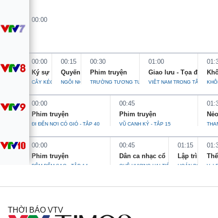
Giao lưu trực tuyến
Sản phẩm
00:00
Lịch phát sóng
Thị trường
Tư vấn
00:00
00:15
00:30
01:00
01:
Chuyên mục khác
Ký sự
Quyến rũ Việt Nam
Phim truyện
Giao lưu - Tọa đàm
Khô
Emagazine
Podcast
CÂY KÉO CỦA NGƯỜI CHIẾN SĨ QUÂN Y
NGÔI NHÀ CỔ XỨ TÂY ĐÔ
TRƯỜNG TƯƠNG TƯ - TẬP 50
VIỆT NAM TRONG TÂM ĐIỂM
KHÔ
00:00
00:45
01:
Photo
Infographic
Phim truyện
Phim truyện
Nẻo
ĐI ĐẾN NƠI CÓ GIÓ - TẬP 40
VŨ CANH KỶ - TẬP 15
THA
Video
Shorts video
00:00
00:45
01:15
01:
Phim truyện
Dân ca nhạc cổ
Lập trình trái
Thể
VTV Money
VTV Thể thao
ĐÊM ĐẾM SAO - TẬP 14
QUÊ HƯƠNG HAI TIẾNG THÂN YÊU
HOÁN ĐỔI - PHẦ
V. L
VTV Sức khoẻ
Bất động sản
THỜI BÁO VTV