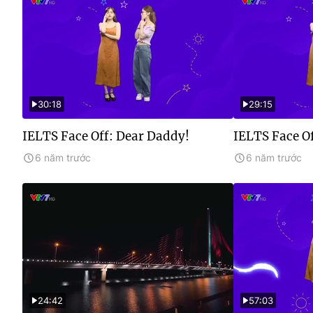
30:18
29:15
IELTS Face Off: Dear Daddy!
IELTS Face Of
6 năm trước
6 năm trước
24:42
57:03