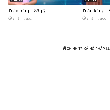
Toán lớp 3 - Số 35
Toán lớp 3 - 
3 năm trước
3 năm trước
CHÍNH TRỊ
XÃ HỘI
PHÁP L
Cơ quan chủ quản:
THỜI BÁO VTV
Cơ quan báo chí:
T
Giấy phép hoạt độn
483/GP-BTTTT cấp
Theo dõi báo trên