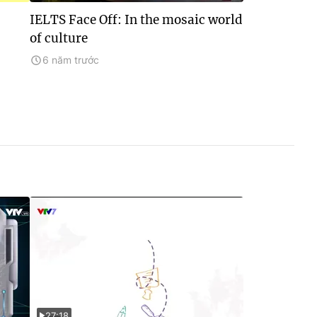
IELTS Face Off: In the mosaic world
of culture
6 năm trước
27:18