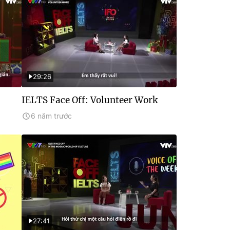
29:26
IELTS Face Off: Volunteer Work
6 năm trước
27:41