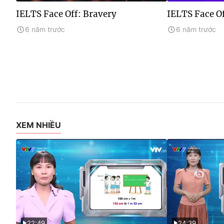
IELTS Face Off: Bravery
IELTS Face Of
6 năm trước
6 năm trước
XEM NHIỀU
22:49
24:39