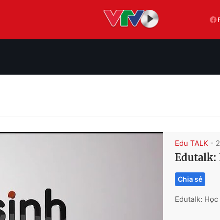
Edu TALK
- 
Edutalk: 
Chia sẻ
Edutalk: Học 