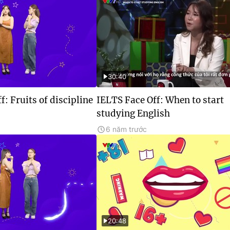
30:40
f: Fruits of discipline
IELTS Face Off: When to start
studying English
6 năm trước
20:48