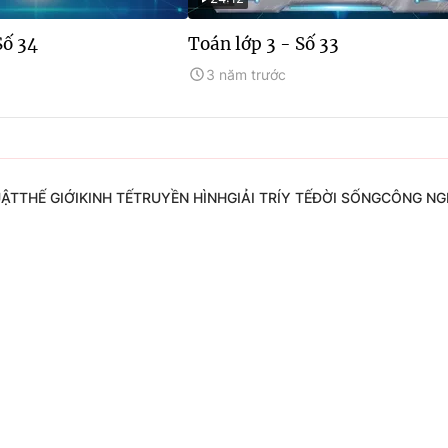
Số 34
Toán lớp 3 - Số 33
3 năm trước
UẬT
THẾ GIỚI
KINH TẾ
TRUYỀN HÌNH
GIẢI TRÍ
Y TẾ
ĐỜI SỐNG
CÔNG NG
Đài Truyền hình Việt Nam
Tổng Biên tập:
Vũ Thanh Thủy
hời báo VTV
Phó Tổng Biên tập:
Nguyễn Thị Mỹ Hạ
g báo in và báo điện tử số
Nguyễn Trọng Ninh
 ngày 29/12/2023
Tổng đài VTV:
024.38 355 931 - 024
Ðiện thoại Thời báo VTV:
0988 671 6
Email:
toasoan@vtv.vn
Liên hệ quảng cáo:
(024) 626 79595