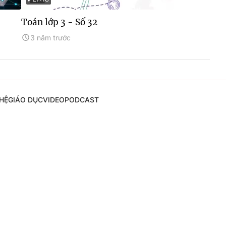
Toán lớp 3 - Số 32
3 năm trước
HỆ
GIÁO DỤC
VIDEO
PODCAST
nh, Phạm Quốc Thắng,
.38 355 932
71