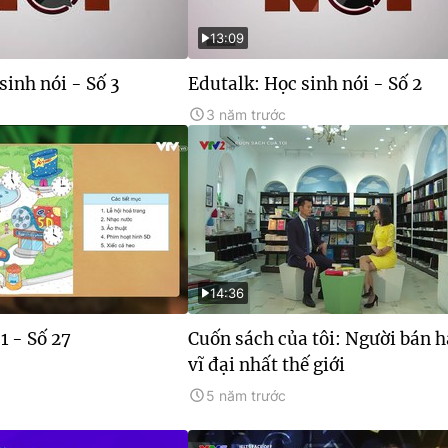
13:09
sinh nói - Số 3
Edutalk: Học sinh nói - Số 2
3 năm trước
14:36
1 - Số 27
Cuốn sách của tôi: Người bán 
vĩ đại nhất thế giới
5 năm trước