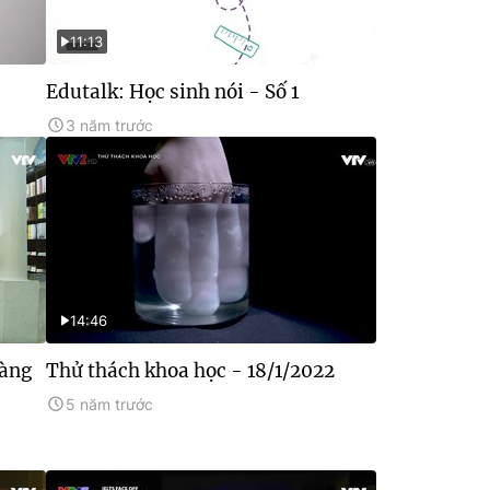
11:13
Edutalk: Học sinh nói - Số 1
3 năm trước
14:46
hàng
Thử thách khoa học - 18/1/2022
5 năm trước