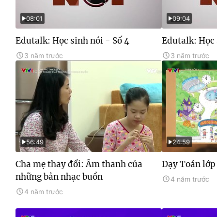
08:01
09:04
Edutalk: Học sinh nói - Số 4
Edutalk: Học 
3 năm trước
3 năm trước
56:49
24:59
Cha mẹ thay đổi: Âm thanh của
Dạy Toán lớp 
những bản nhạc buồn
4 năm trước
4 năm trước