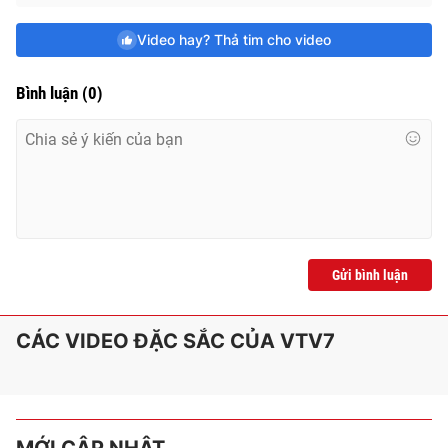
e
Video hay? Thả tim cho video
Bình luận
(
0
)
Gửi bình luận
CÁC VIDEO ĐẶC SẮC CỦA VTV7