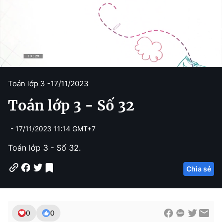
C
0:05
/
D
27:18
Toán lớp 3 -
17/11/2023
u
u
Toán lớp 3 - Số 32
r
r
r
a
- 17/11/2023 11:14 GMT+7
e
t
Toán lớp 3 - Số 32.
n
i
t
o
Chia sẻ
T
n
i
m
0
0