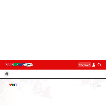
vtv.vn