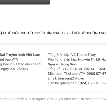
UẬT
THẾ GIỚI
KINH TẾ
TRUYỀN HÌNH
GIẢI TRÍ
Y TẾ
ĐỜI SỐNG
CÔNG NG
Đài Truyền hình Việt Nam
Tổng Biên tập:
Vũ Thanh Thủy
hời báo VTV
Phó Tổng Biên tập:
Nguyễn Thị Mỹ Hạ
g báo in và báo điện tử số
Nguyễn Trọng Ninh
 ngày 29/12/2023
Tổng đài VTV:
024.38 355 931 - 024
Ðiện thoại Thời báo VTV:
0988 671 6
Email:
toasoan@vtv.vn
Liên hệ quảng cáo:
(024) 626 79595
bằng văn bản. Ghi rõ nguồn VTV.vn khi phát hành lại thông tin từ w