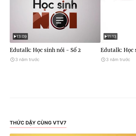
13:09
11:13
Edutalk: Học sinh nói - Số 2
Edutalk: Học s
3 năm trước
3 năm trước
THỨC DẬY CÙNG VTV7