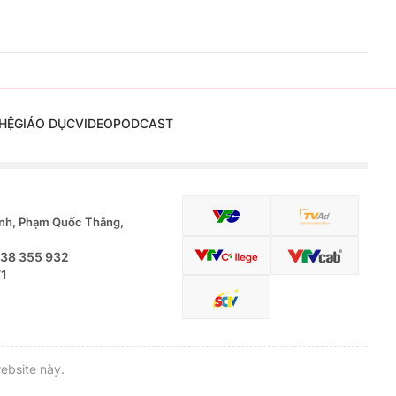
HỆ
GIÁO DỤC
VIDEO
PODCAST
nh, Phạm Quốc Thắng,
.38 355 932
71
ebsite này.