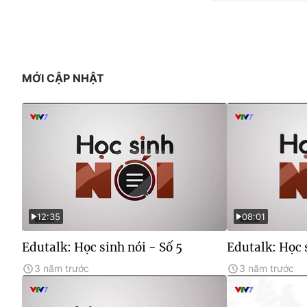
MỚI CẬP NHẬT
12:35
08:01
Edutalk: Học sinh nói - Số 5
Edutalk: Học 
3 năm trước
3 năm trước