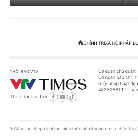
CHÍNH TRỊ
XÃ HỘI
PHÁP L
Cơ quan chủ quản:
THỜI BÁO VTV
Cơ quan báo chí:
T
Giấy phép hoạt độn
483/GP-BTTTT cấp
Theo dõi báo trên
® Cấm sao chép dưới mọi hình thức nếu không có sự chấp thuận 