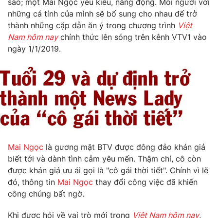
sảo; một Mai Ngọc yêu kiều, năng động. Mỗi người với
những cá tính của mình sẽ bổ sung cho nhau để trở
thành những cặp dẫn ăn ý trong chương trình
Việt
Nam hôm nay
chính thức lên sóng trên kênh VTV1 vào
ngày 1/1/2019.
Mai Ngọc
là gương mặt BTV được đông đảo khán giả
biết tới và dành tình cảm yêu mến. Thậm chí, cô còn
được khán giả ưu ái gọi là "cô gái thời tiết". Chính vì lẽ
đó, thông tin
Mai Ngọc
thay đổi công việc đã khiến
công chúng bất ngờ.
Khi được hỏi về vai trò mới trong
Việt Nam hôm nay
,