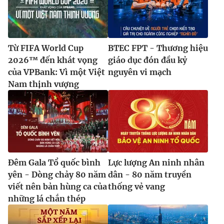
Từ FIFA World Cup
BTEC FPT - Thương hiệu
2026™ đến khát vọng
giáo dục đón đầu kỷ
của VPBank: Vì một Việt
nguyên vi mạch
Nam thịnh vượng
Đêm Gala Tổ quốc bình
Lực lượng An ninh nhân
yên - Dòng chảy 80 năm
dân - 80 năm truyền
viết nên bản hùng ca của
thống vẻ vang
những lá chắn thép